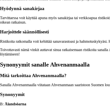
Hyödynnä sanakirjaa
Tarvittaessa voit käyttää apuna myös sanakirjaa tai verkkoapua rist
oikean ratkaisun.
Harjoittele säännöllisesti
Ristikoita ratkomalla voit kehittää sanavarastoasi ja hahmotuskykyäsi. Harj
Toivottavasti nämä vinkit auttavat sinua ratkaisemaan ristikoita s
löytämiseen!
Synonyymit sanalle Ahvenanmaalla
Mitä tarkoittaa Ahvenanmaalla?
Sanalla Ahvenanmaalla viitataan Ahvenanmaan saaristoon Suomen louna
Synonyymit
B:
Ålandsöarna