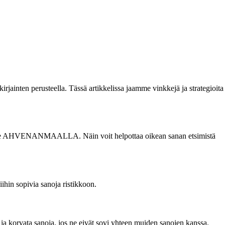
irjainten perusteella. Tässä artikkelissa jaamme vinkkejä ja strategioita
at sanalle AHVENANMAALLA. Näin voit helpottaa oikean sanan etsimistä
hin sopivia sanoja ristikkoon.
a korvata sanoja, jos ne eivät sovi yhteen muiden sanojen kanssa.