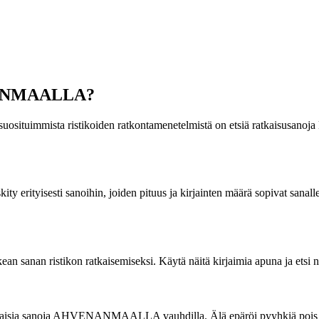
VENANMAALLA?
suosituimmista ristikoiden ratkontamenetelmistä on etsiä ratkaisusanoja k
 Keskity erityisesti sanoihin, joiden pituus ja kirjainten määrä sopiv
an ristikon ratkaisemiseksi. Käytä näitä kirjaimia apuna ja etsi nii
la erilaisia sanoja AHVENANMAALLA vauhdilla. Älä epäröi pyyhkiä pois j