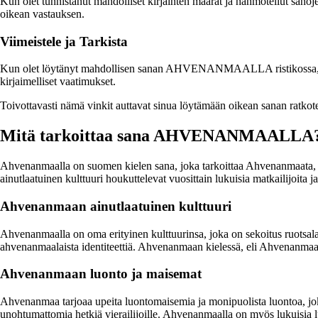
Kun olet tunnistanut mahdolliset kirjainten määrät ja hahmotellut sanojen 
oikean vastauksen.
Viimeistele ja Tarkista
Kun olet löytänyt mahdollisen sanan AHVENANMAALLA ristikossa, viimeist
kirjaimelliset vaatimukset.
Toivottavasti nämä vinkit auttavat sinua löytämään oikean sanan ratkote
Mitä tarkoittaa sana AHVENANMAALLA
Ahvenanmaalla on suomen kielen sana, joka tarkoittaa Ahvenanmaata, 
ainutlaatuinen kulttuuri houkuttelevat vuosittain lukuisia matkailijoita 
Ahvenanmaan ainutlaatuinen kulttuuri
Ahvenanmaalla on oma erityinen kulttuurinsa, joka on sekoitus ruotsalai
ahvenanmaalaista identiteettiä. Ahvenanmaan kielessä, eli Ahvenanmaan 
Ahvenanmaan luonto ja maisemat
Ahvenanmaa tarjoaa upeita luontomaisemia ja monipuolista luontoa, joka
unohtumattomia hetkiä vierailijoille. Ahvenanmaalla on myös lukuisia lu