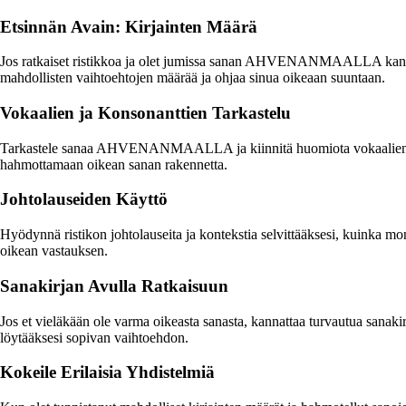
Etsinnän Avain: Kirjainten Määrä
Jos ratkaiset ristikkoa ja olet jumissa sanan AHVENANMAALLA kanssa,
mahdollisten vaihtoehtojen määrää ja ohjaa sinua oikeaan suuntaan.
Vokaalien ja Konsonanttien Tarkastelu
Tarkastele sanaa AHVENANMAALLA ja kiinnitä huomiota vokaalien ja ko
hahmottamaan oikean sanan rakennetta.
Johtolauseiden Käyttö
Hyödynnä ristikon johtolauseita ja kontekstia selvittääksesi, kuinka 
oikean vastauksen.
Sanakirjan Avulla Ratkaisuun
Jos et vieläkään ole varma oikeasta sanasta, kannattaa turvautua sana
löytääksesi sopivan vaihtoehdon.
Kokeile Erilaisia Yhdistelmiä