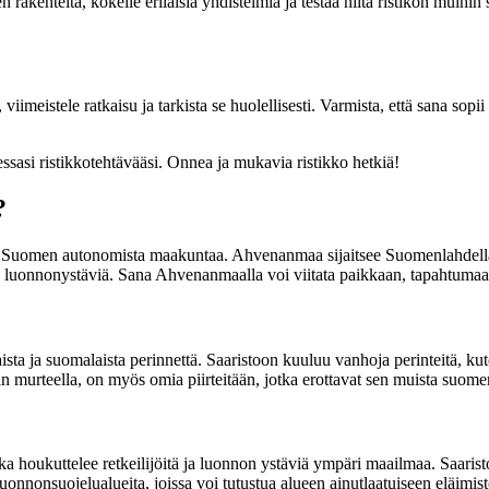
rakenteita, kokeile erilaisia yhdistelmiä ja testaa niitä ristikon muihin 
ele ratkaisu ja tarkista se huolellisesti. Varmista, että sana sopii yh
ssasi ristikkotehtävääsi. Onnea ja mukavia ristikko hetkiä!
?
Suomen autonomista maakuntaa. Ahvenanmaa sijaitsee Suomenlahdella ma
ja luonnonystäviä. Sana Ahvenanmaalla voi viitata paikkaan, tapahtumaan ta
sta ja suomalaista perinnettä. Saaristoon kuuluu vanhoja perinteitä, kut
murteella, on myös omia piirteitään, jotka erottavat sen muista suomen
 houkuttelee retkeilijöitä ja luonnon ystäviä ympäri maailmaa. Saaristo
onnonsuojelualueita, joissa voi tutustua alueen ainutlaatuiseen eläimis