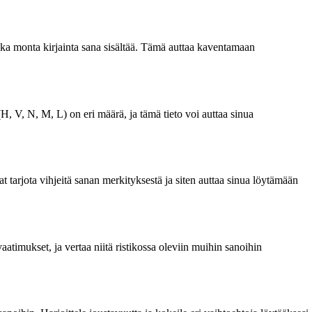
a monta kirjainta sana sisältää. Tämä auttaa kaventamaan
V, N, M, L) on eri määrä, ja tämä tieto voi auttaa sinua
arjota vihjeitä sanan merkityksestä ja siten auttaa sinua löytämään
imukset, ja vertaa niitä ristikossa oleviin muihin sanoihin