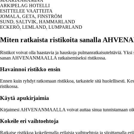
MAARIANHAMINA
ARKIPELAG HOTELLI
ESITTELEE VAATTEITA
JOMALA, GETA, FINSTRÖM
SUND, SALTVIK, HAMMARLAND
ECKERÖ, LEMLAND, LUMPARLAND
Miten ratkaista ristikoita sanalla AH
Ristikot voivat olla haastavia ja hauskoja pulmanratkaisutehtäviä. Yksi 
sanan AHVENANMAALLA ratkaisemiseksi ristikossa.
Havainnoi ristikko ensin
Ennen kuin ryhdyt ratkomaan ristikkoa, tarkastele sitä huolellisesti.
ristikossa.
Käytä apukirjaimia
Kirjaimesi AHVENANMAALLA voivat auttaa sinua tunnistamaan oikean san
Kokeile eri vaihtoehtoja
Ratkaise ristikkoa kokeilemalla erilaisia vaihtoehtoja ja sijoittamal