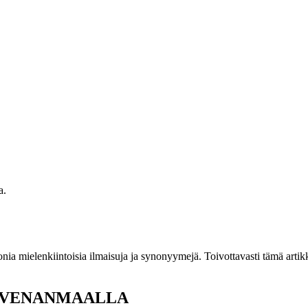
a.
a mielenkiintoisia ilmaisuja ja synonyymejä. Toivottavasti tämä artikke
: AHVENANMAALLA