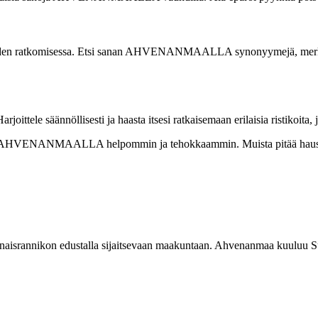
ikoiden ratkomisessa. Etsi sanan AHVENANMAALLA synonyymejä, merkity
oittele säännöllisesti ja haasta itsesi ratkaisemaan erilaisia ristikoita, 
analla AHVENANMAALLA helpommin ja tehokkaammin. Muista pitää hauska
isrannikon edustalla sijaitsevaan maakuntaan. Ahvenanmaa kuuluu Suom