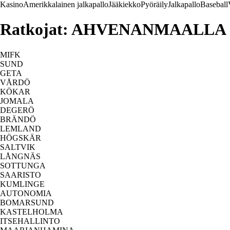
Kasino
Amerikkalainen jalkapallo
Jääkiekko
Pyöräily
Jalkapallo
Baseball
Ratkojat: AHVENANMAALLA
MIFK
SUND
GETA
VÅRDÖ
KÖKAR
JOMALA
DEGERÖ
BRÄNDÖ
LEMLAND
HÖGSKÄR
SALTVIK
LÅNGNÄS
SOTTUNGA
SAARISTO
KUMLINGE
AUTONOMIA
BOMARSUND
KASTELHOLMA
ITSEHALLINTO