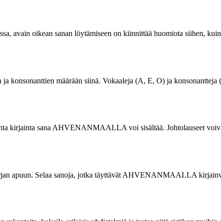
 avain oikean sanan löytämiseen on kiinnittää huomiota siihen, kuink
nsonanttien määrään siinä. Vokaaleja (A, E, O) ja konsonantteja (H, 
monta kirjainta sana AHVENANMAALLA voi sisältää. Johtolauseet voivat t
kirjan apuun. Selaa sanoja, jotka täyttävät AHVENANMAALLA kirjainvaat