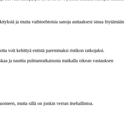
ksiä ja muita vaihtoehtoisia sanoja auttaaksesi sinua löytämään
jotta voit kehittyä entistä paremmaksi ristikon ratkojaksi.
a ja nauttia pulmanratkaisusta matkalla oikean vastauksen
een, mutta sillä on jonkin verran itsehallintoa.