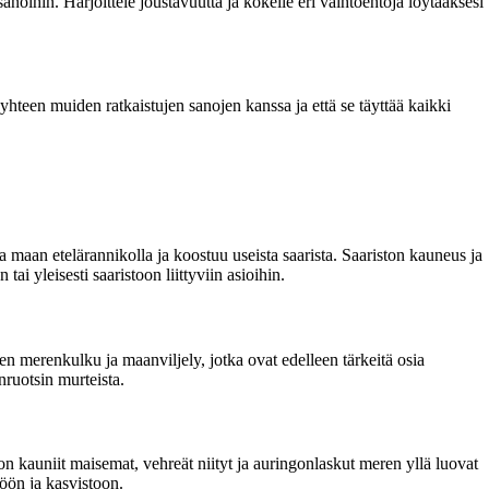
sanoihin. Harjoittele joustavuutta ja kokeile eri vaihtoehtoja löytääksesi
teen muiden ratkaistujen sanojen kanssa ja että se täyttää kaikki
an etelärannikolla ja koostuu useista saarista. Saariston kauneus ja
i yleisesti saaristoon liittyviin asioihin.
en merenkulku ja maanviljely, jotka ovat edelleen tärkeitä osia
ruotsin murteista.
n kauniit maisemat, vehreät niityt ja auringonlaskut meren yllä luovat
töön ja kasvistoon.