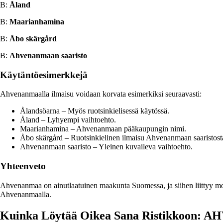
B:
Åland
B:
Maarianhamina
B:
Åbo skärgård
B:
Ahvenanmaan saaristo
Käytäntöesimerkkejä
Ahvenanmaalla ilmaisu voidaan korvata esimerkiksi seuraavasti:
Ålandsöarna – Myös ruotsinkielisessä käytössä.
Åland – Lyhyempi vaihtoehto.
Maarianhamina – Ahvenanmaan pääkaupungin nimi.
Åbo skärgård – Ruotsinkielinen ilmaisu Ahvenanmaan saaristost
Ahvenanmaan saaristo – Yleinen kuvaileva vaihtoehto.
Yhteenveto
Ahvenanmaa on ainutlaatuinen maakunta Suomessa, ja siihen liittyy moni
Ahvenanmaalla.
Kuinka Löytää Oikea Sana Ristikkoon