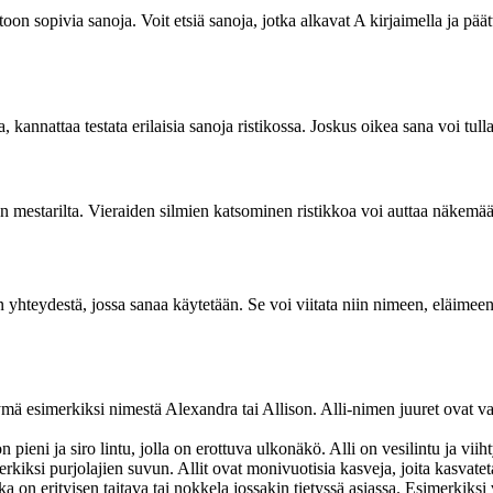
otoon sopivia sanoja. Voit etsiä sanoja, jotka alkavat A kirjaimella ja pä
, kannattaa testata erilaisia sanoja ristikossa. Joskus oikea sana voi tull
en mestarilta. Vieraiden silmien katsominen ristikkoa voi auttaa näkemää
en yhteydestä, jossa sanaa käytetään. Se voi viitata niin nimeen, eläimee
mä esimerkiksi nimestä Alexandra tai Allison. Alli-nimen juuret ovat va
ieni ja siro lintu, jolla on erottuva ulkonäkö. Alli on vesilintu ja viihtyy
erkiksi purjolajien suvun. Allit ovat monivuotisia kasveja, joita kasvate
n erityisen taitava tai nokkela jossakin tietyssä asiassa. Esimerkiksi vo