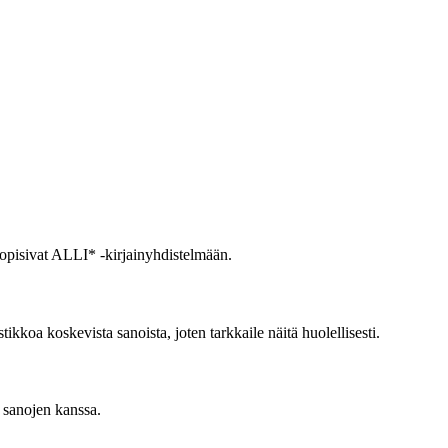
 sopisivat ALLI* -kirjainyhdistelmään.
ikkoa koskevista sanoista, joten tarkkaile näitä huolellisesti.
n sanojen kanssa.