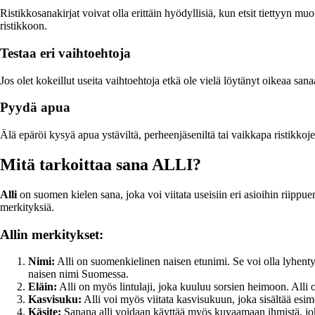
Ristikkosanakirjat voivat olla erittäin hyödyllisiä, kun etsit tiettyyn mu
ristikkoon.
Testaa eri vaihtoehtoja
Jos olet kokeillut useita vaihtoehtoja etkä ole vielä löytänyt oikeaa sanaa
Pyydä apua
Älä epäröi kysyä apua ystäviltä, perheenjäseniltä tai vaikkapa ristikkoj
Mitä tarkoittaa sana ALLI?
Alli
on suomen kielen sana, joka voi viitata useisiin eri asioihin riippu
merkityksiä.
Allin merkitykset:
Nimi:
Alli on suomenkielinen naisen etunimi. Se voi olla lyhenty
naisen nimi Suomessa.
Eläin:
Alli on myös lintulaji, joka kuuluu sorsien heimoon. Alli on p
Kasvisuku:
Alli voi myös viitata kasvisukuun, joka sisältää esim
Käsite:
Sanana alli voidaan käyttää myös kuvaamaan ihmistä, joka o