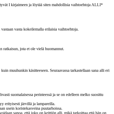
ättyvät I kirjaimeen ja löytää siten mahdollisia vaihtoehtoja ALLI*
a vastaan vasta kokeilemalla erilaisia vaihtoehtoja.
n ratkaisun, jota et ole vielä huomannut.
n kuin muuhunkin käsitteeseen. Seuraavassa tarkastellaan sana alli eri
hvasti suomalaisessa perinteessä ja se on edelleen melko suosittu
 erityisesti järvillä ja lampareilla.
taan usein koristekasveina puutarhoissa.
idaan sanoa, että joku on keittiön alli, mikä tarkoittaa että hän on