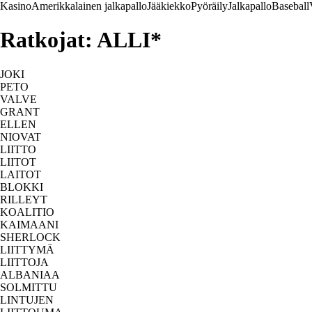
Kasino
Amerikkalainen jalkapallo
Jääkiekko
Pyöräily
Jalkapallo
Baseball
Ratkojat: ALLI*
JOKI
PETO
VALVE
GRANT
ELLEN
NIOVAT
LIITTO
LIITOT
LAITOT
BLOKKI
RILLEYT
KOALITIO
KAIMAANI
SHERLOCK
LIITTYMÄ
LIITTOJA
ALBANIAA
SOLMITTU
LINTUJEN