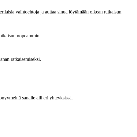
 erilaisia vaihtoehtoja ja auttaa sinua löytämään oikean ratkaisun.
 ratkaisun nopeammin.
sanan ratkaisemiseksi.
nonyymeinä sanalle alli eri yhteyksissä.