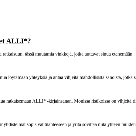
imet ALLI*?
pua ratkaisuun, tässä muutamia vinkkejä, jotka auttavat sinua etenemään.
inua löytämään yhteyksiä ja antaa vihjeitä mahdollisista sanoista, jotka
ua ratkaisemaan ALLI* -kirjainsanan. Monissa ristikoissa on vihjeitä rist
inyhdistelmät sopisivat tilanteeseen ja yritä sovittaa niitä yhteen muide