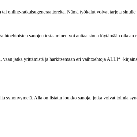
ja tai online-ratkaisugeneraattoreita. Nämä työkalut voivat tarjota sinulle
 Vaihtoehtoisten sanojen testaaminen voi auttaa sinua löytämään oikean
i, vaan jatka yrittämistä ja harkitsemaan eri vaihtoehtoja ALLI* -kirjain
useita synonyymejä. Alla on listattu joukko sanoja, jotka voivat toimia sy