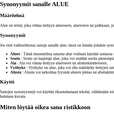
Synonyymit sanalle ALUE
Määritelmä
Alue on termi, joka viittaa tiettyyn alueeseen, alueeseen tai paikkaan, jok
Synonyymit
Jos etsit vaihtoehtoisia sanoja sanalle alue, tässä on listattu joitakin sy
Aluee
: Tämä muunnelma sanasta alue voidaan käyttää samassa 
Seutu
: Seutu on laajempi alue, joka voi sisältää useita pienempiä
Ala
: Ala voi viitata tiettyyn alueeseen tai aloituskäsitteeseen.
Vyöhyke
: Vyöhyke on alue, joka voi olla määritelty tiettyjen om
Alusta
: Alusta voi tarkoittaa fyysistä alueen pintaa tai abstraktim
Käyttö
Sanojen synonyymejä voi käyttää rikastuttamaan tekstiä, välttämään tois
halutaan kuvata.
Miten löytää oikea sana ristikkoon