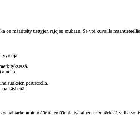
a on määritelty tiettyjen rajojen mukaan. Se voi kuvailla maantieteellistä 
nonyymejä:
merkityksessä.
 alueita.
inaisuuksien perusteella.
paa käsitettä.
toa tai tarkemmin määrittelemään tiettyä aluetta. On tärkeää valita sop