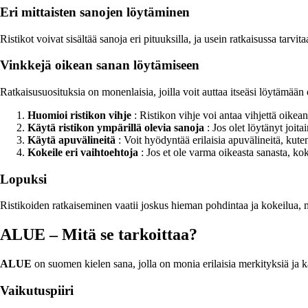
Eri mittaisten sanojen löytäminen
Ristikot voivat sisältää sanoja eri pituuksilla, ja usein ratkaisussa tarvi
Vinkkejä oikean sanan löytämiseen
Ratkaisusuosituksia on monenlaisia, joilla voit auttaa itseäsi löytämään
Huomioi ristikon vihje
: Ristikon vihje voi antaa vihjettä oikea
Käytä ristikon ympärillä olevia sanoja
: Jos olet löytänyt joit
Käytä apuvälineitä
: Voit hyödyntää erilaisia apuvälineitä, kuten
Kokeile eri vaihtoehtoja
: Jos et ole varma oikeasta sanasta, kok
Lopuksi
Ristikoiden ratkaiseminen vaatii joskus hieman pohdintaa ja kokeilua, 
ALUE – Mitä se tarkoittaa?
ALUE
on suomen kielen sana, jolla on monia erilaisia merkityksiä ja 
Vaikutuspiiri