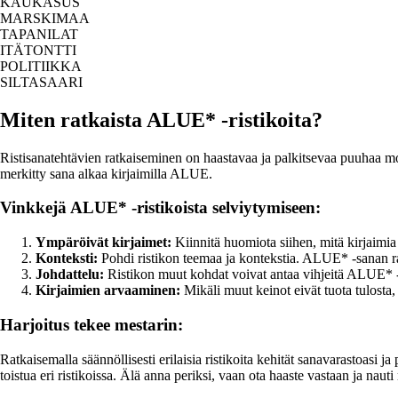
KAUKASUS
MARSKIMAA
TAPANILAT
ITÄTONTTI
POLITIIKKA
SILTASAARI
Miten ratkaista ALUE* -ristikoita?
Ristisanatehtävien ratkaiseminen on haastavaa ja palkitsevaa puuhaa mon
merkitty sana alkaa kirjaimilla ALUE.
Vinkkejä ALUE* -ristikoista selviytymiseen:
Ympäröivät kirjaimet:
Kiinnitä huomiota siihen, mitä kirjaimi
Konteksti:
Pohdi ristikon teemaa ja kontekstia. ALUE* -sanan ratk
Johdattelu:
Ristikon muut kohdat voivat antaa vihjeitä ALUE* -s
Kirjaimien arvaaminen:
Mikäli muut keinot eivät tuota tulosta, 
Harjoitus tekee mestarin:
Ratkaisemalla säännöllisesti erilaisia ristikoita kehität sanavarastoasi 
toistua eri ristikoissa. Älä anna periksi, vaan ota haaste vastaan ja nauti r