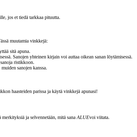
e, jos et tiedä tarkkaa pituutta.
. Tässä muutamia vinkkejä:
yttää sitä apuna.
misessä. Sanojen yhteinen kirjain voi auttaa oikean sanan löytämisessä.
 sanoja ristikkoon.
een muiden sanojen kanssa.
ikkon haasteiden parissa ja käytä vinkkejä apunasi!
ä merkityksiä ja selvennetään, mitä sana
ALUE
voi viitata.