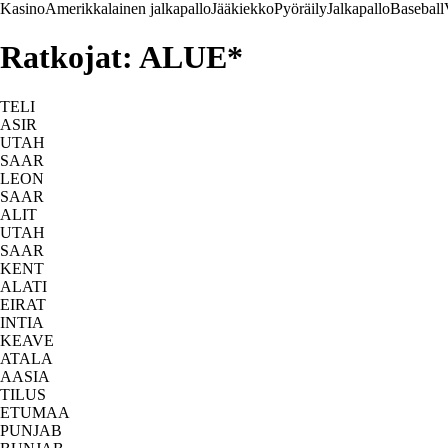
Kasino
Amerikkalainen jalkapallo
Jääkiekko
Pyöräily
Jalkapallo
Baseball
Ratkojat: ALUE*
TELI
ASIR
UTAH
SAAR
LEON
SAAR
ALIT
UTAH
SAAR
KENT
ALATI
EIRAT
INTIA
KEAVE
ATALA
AASIA
TILUS
ETUMAA
PUNJAB