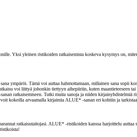
ille. Yksi yleinen ristikoiden ratkaisemista koskeva kysymys on, miten 
a sana ympäröi. Tämä voi auttaa hahmottamaan, millainen sana sopii kon
aisu voi liittyä johonkin tiettyyn aihepiiriin, kuten maantieteeseen tai
anan ratkaisemiseen. Tutki muita sanoja ja niiden kirjainyhdistelmiä ri
voit kokeilla arvaamalla kirjaimia ALUE* -sanan eri kohtiin ja tarkistaa,
ja parannat ratkaisutaitojasi. ALUE* -ristikoiden kanssa harjoittelu autta
istikoista!