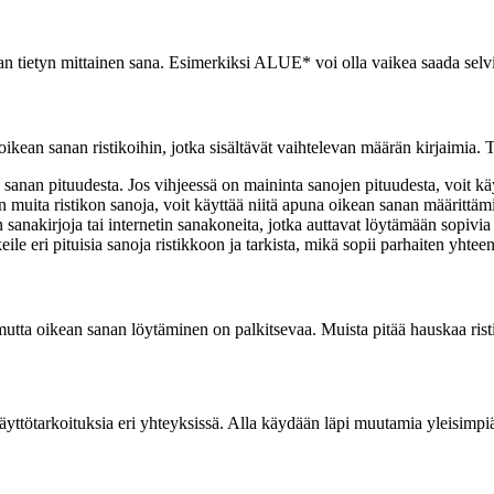
taan tietyn mittainen sana. Esimerkiksi ALUE* voi olla vaikea saada selvill
 oikean sanan ristikoihin, jotka sisältävät vaihtelevan määrän kirjaimia
n sanan pituudesta. Jos vihjeessä on maininta sanojen pituudesta, voit kä
ain muita ristikon sanoja, voit käyttää niitä apuna oikean sanan määrittä
 sanakirjoja tai internetin sanakoneita, jotka auttavat löytämään sopivia
eile eri pituisia sanoja ristikkoon ja tarkista, mikä sopii parhaiten yht
mutta oikean sanan löytäminen on palkitsevaa. Muista pitää hauskaa rist
käyttötarkoituksia eri yhteyksissä. Alla käydään läpi muutamia yleisimpi