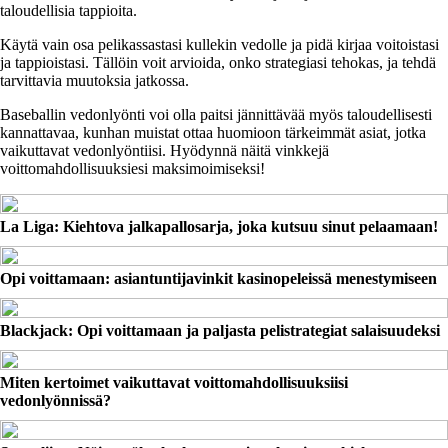
taloudellisia tappioita.
Käytä vain osa pelikassastasi kullekin vedolle ja pidä kirjaa voitoistasi
ja tappioistasi. Tällöin voit arvioida, onko strategiasi tehokas, ja tehdä
tarvittavia muutoksia jatkossa.
Baseballin vedonlyönti voi olla paitsi jännittävää myös taloudellisesti
kannattavaa, kunhan muistat ottaa huomioon tärkeimmät asiat, jotka
vaikuttavat vedonlyöntiisi. Hyödynnä näitä vinkkejä
voittomahdollisuuksiesi maksimoimiseksi!
La Liga: Kiehtova jalkapallosarja, joka kutsuu sinut pelaamaan!
Opi voittamaan: asiantuntijavinkit kasinopeleissä menestymiseen
Blackjack: Opi voittamaan ja paljasta peli­strategiat salaisuudeksi
Miten kertoimet vaikuttavat voittomahdollisuuksiisi
vedonlyönnissä?