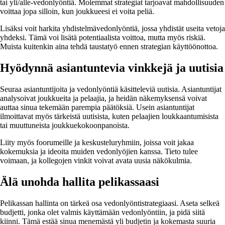
tai yli/alle-vedonlyöntiä. Molemmat strategiat tarjoavat mahdollisuuden
voittaa jopa silloin, kun joukkueesi ei voita peliä.
Lisäksi voit harkita yhdistelmävedonlyöntiä, jossa yhdistät useita vetoja
yhdeksi. Tämä voi lisätä potentiaalista voittoa, mutta myös riskiä.
Muista kuitenkin aina tehdä taustatyö ennen strategian käyttöönottoa.
Hyödynnä asiantuntevia vinkkejä ja uutisia
Seuraa asiantuntijoita ja vedonlyöntiä käsitteleviä uutisia. Asiantuntijat
analysoivat joukkueita ja pelaajia, ja heidän näkemyksensä voivat
auttaa sinua tekemään parempia päätöksiä. Usein asiantuntijat
ilmoittavat myös tärkeistä uutisista, kuten pelaajien loukkaantumisista
tai muuttuneista joukkuekokoonpanoista.
Liity myös foorumeille ja keskusteluryhmiin, joissa voit jakaa
kokemuksia ja ideoita muiden vedonlyöjien kanssa. Tieto tulee
voimaan, ja kollegojen vinkit voivat avata uusia näkökulmia.
Älä unohda hallita pelikassaasi
Pelikassan hallinta on tärkeä osa vedonlyöntistrategiaasi. Aseta selkeä
budjetti, jonka olet valmis käyttämään vedonlyöntiin, ja pidä siitä
kiinni. Tämä estää sinua menemästä yli budjetin ja kokemasta suuria