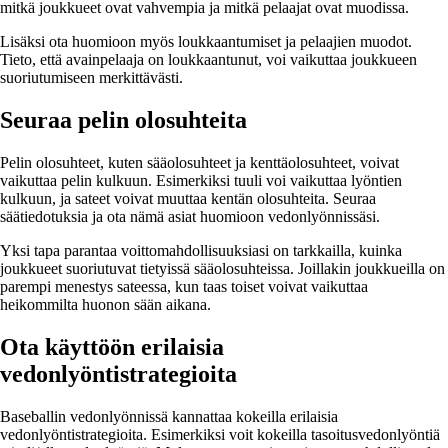
mitkä joukkueet ovat vahvempia ja mitkä pelaajat ovat muodissa.
Lisäksi ota huomioon myös loukkaantumiset ja pelaajien muodot.
Tieto, että avainpelaaja on loukkaantunut, voi vaikuttaa joukkueen
suoriutumiseen merkittävästi.
Seuraa pelin olosuhteita
Pelin olosuhteet, kuten sääolosuhteet ja kenttäolosuhteet, voivat
vaikuttaa pelin kulkuun. Esimerkiksi tuuli voi vaikuttaa lyöntien
kulkuun, ja sateet voivat muuttaa kentän olosuhteita. Seuraa
säätiedotuksia ja ota nämä asiat huomioon vedonlyönnissäsi.
Yksi tapa parantaa voittomahdollisuuksiasi on tarkkailla, kuinka
joukkueet suoriutuvat tietyissä sääolosuhteissa. Joillakin joukkueilla on
parempi menestys sateessa, kun taas toiset voivat vaikuttaa
heikommilta huonon sään aikana.
Ota käyttöön erilaisia
vedonlyöntistrategioita
Baseballin vedonlyönnissä kannattaa kokeilla erilaisia
vedonlyöntistrategioita. Esimerkiksi voit kokeilla tasoitusvedonlyöntiä