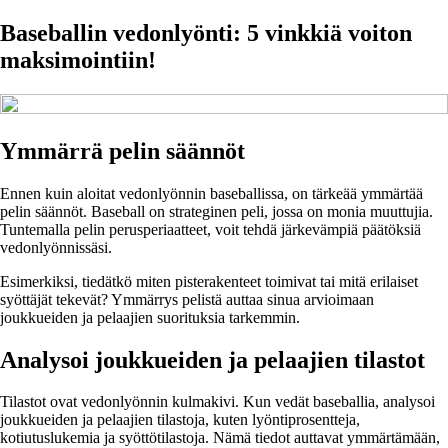
Baseballin vedonlyönti: 5 vinkkiä voiton
maksimointiin!
Ymmärrä pelin säännöt
Ennen kuin aloitat vedonlyönnin baseballissa, on tärkeää ymmärtää
pelin säännöt. Baseball on strateginen peli, jossa on monia muuttujia.
Tuntemalla pelin perusperiaatteet, voit tehdä järkevämpiä päätöksiä
vedonlyönnissäsi.
Esimerkiksi, tiedätkö miten pisterakenteet toimivat tai mitä erilaiset
syöttäjät tekevät? Ymmärrys pelistä auttaa sinua arvioimaan
joukkueiden ja pelaajien suorituksia tarkemmin.
Analysoi joukkueiden ja pelaajien tilastot
Tilastot ovat vedonlyönnin kulmakivi. Kun vedät baseballia, analysoi
joukkueiden ja pelaajien tilastoja, kuten lyöntiprosentteja,
kotiutuslukemia ja syöttötilastoja. Nämä tiedot auttavat ymmärtämään,