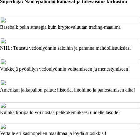
Superliiga: Näin epäluulot katoavat ja tulevaisuus kirkastuu
Baseball: pelin strategia kuin kryptovaluutan trading-maailma
NHL: Tutustu vedonlyönnin saloihin ja paranna mahdollisuuksiasi
Vinkkejä pyöräilyn vedonlyönnin voittamiseen ja menestymiseen!
Amerikan jalkapallon paluu: historia, intohimo ja panostamisen aika!
Kuinka koripallo voi nostaa pelikokemuksesi uudelle tasolle?
Vertaile eri kasinopelien maailmaa ja löydä suosikkisi!