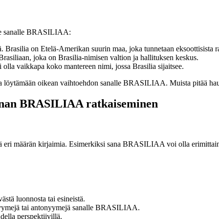
lalle sanalle BRASILIAA:
Brasilia on Etelä-Amerikan suurin maa, joka tunnetaan eksoottisista ra
rasiliaan, joka on Brasilia-nimisen valtion ja hallituksen keskus.
la vaikkapa koko mantereen nimi, jossa Brasilia sijaitsee.
ja löytämään oikean vaihtoehdon sanalle BRASILIAA. Muista pitää hauska
Sanan BRASILIAA ratkaiseminen
tää eri määrän kirjaimia. Esimerkiksi sana BRASILIAA voi olla erimittaine
ästä luonnosta tai esineistä.
ynonyymejä tai antonyymejä sanalle BRASILIAA.
ella perspektiivillä.