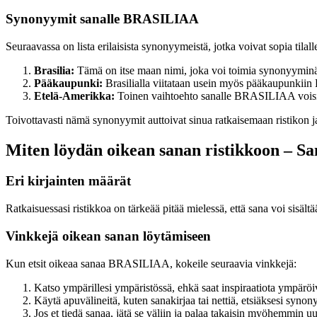
Synonyymit sanalle BRASILIAA
Seuraavassa on lista erilaisista synonyymeistä, jotka voivat sopia ti
Brasilia:
Tämä on itse maan nimi, joka voi toimia synonyyminä. 
Pääkaupunki:
Brasilialla viitataan usein myös pääkaupunkiin B
Etelä-Amerikka:
Toinen vaihtoehto sanalle BRASILIAA voisi ol
Toivottavasti nämä synonyymit auttoivat sinua ratkaisemaan ristikon 
Miten löydän oikean sanan ristikkoon – 
Eri kirjainten määrät
Ratkaisuessasi ristikkoa on tärkeää pitää mielessä, että sana voi sisäl
Vinkkejä oikean sanan löytämiseen
Kun etsit oikeaa sanaa BRASILIAA, kokeile seuraavia vinkkejä:
Katso ympärillesi ympäristössä, ehkä saat inspiraatiota ympäröiv
Käytä apuvälineitä, kuten sanakirjaa tai nettiä, etsiäksesi s
Jos et tiedä sanaa, jätä se väliin ja palaa takaisin myöhemmin uud