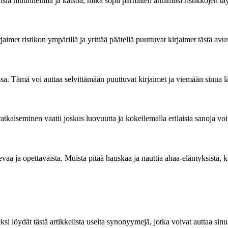
sia muunnelmia ja katsoa, mikä sopii parhaiten antamiisi ristikkojen täy
jaimet ristikon ympärillä ja yrittää päätellä puuttuvat kirjaimet tästä avu
a. Tämä voi auttaa selvittämään puuttuvat kirjaimet ja viemään sinua 
atkaiseminen vaatii joskus luovuutta ja kokeilemalla erilaisia sanoja vo
a ja opettavaista. Muista pitää hauskaa ja nauttia ahaa-elämyksistä, k
i löydät tästä artikkelista useita synonyymejä, jotka voivat auttaa sin