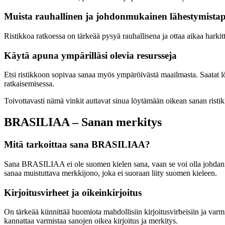
Muista rauhallinen ja johdonmukainen lähestymista
Ristikkoa ratkoessa on tärkeää pysyä rauhallisena ja ottaa aikaa hark
Käytä apuna ympärilläsi olevia resursseja
Etsi ristikkoon sopivaa sanaa myös ympäröivästä maailmasta. Saatat löy
ratkaisemisessa.
Toivottavasti nämä vinkit auttavat sinua löytämään oikean sanan risti
BRASILIAA – Sanan merkitys
Mitä tarkoittaa sana BRASILIAA?
Sana BRASILIAA ei ole suomen kielen sana, vaan se voi olla johdannain
sanaa muistuttava merkkijono, joka ei suoraan liity suomen kieleen.
Kirjoitusvirheet ja oikeinkirjoitus
On tärkeää kiinnittää huomiota mahdollisiin kirjoitusvirheisiin ja varmis
kannattaa varmistaa sanojen oikea kirjoitus ja merkitys.