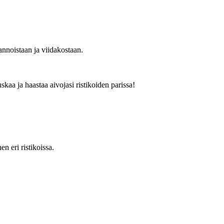
nnoistaan ja viidakostaan.
a ja haastaa aivojasi ristikoiden parissa!
n eri ristikoissa.