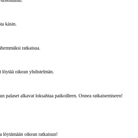
ttösoluihin.
sta käsin.
lähemmäksi ratkaisua.
it löytää oikean yhdistelmän.
un palaset alkavat loksahtaa paikoilleen. Onnea ratkaisemiseen!
ua löytämään oikean ratkaisun!