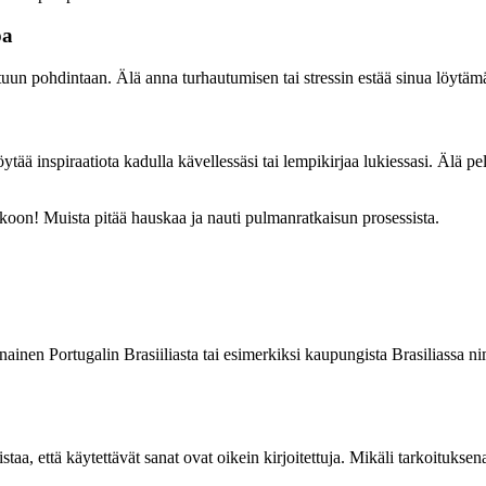
pa
ittuun pohdintaan. Älä anna turhautumisen tai stressin estää sinua löyt
tää inspiraatiota kadulla kävellessäsi tai lempikirjaa lukiessasi. Älä p
kkoon! Muista pitää hauskaa ja nauti pulmanratkaisun prosessista.
en Portugalin Brasiiliasta tai esimerkiksi kaupungista Brasiliassa nime
taa, että käytettävät sanat ovat oikein kirjoitettuja. Mikäli tarkoituksen