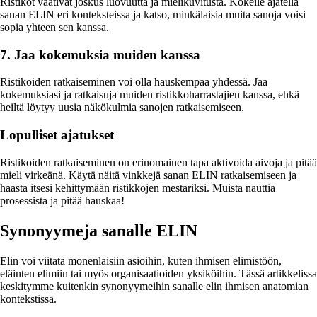
Ristikot vaativat joskus luovuutta ja mielikuvitusta. Kokeile ajatella
sanan ELIN eri konteksteissa ja katso, minkälaisia muita sanoja voisi
sopia yhteen sen kanssa.
7. Jaa kokemuksia muiden kanssa
Ristikoiden ratkaiseminen voi olla hauskempaa yhdessä. Jaa
kokemuksiasi ja ratkaisuja muiden ristikkoharrastajien kanssa, ehkä
heiltä löytyy uusia näkökulmia sanojen ratkaisemiseen.
Lopulliset ajatukset
Ristikoiden ratkaiseminen on erinomainen tapa aktivoida aivoja ja pitää
mieli virkeänä. Käytä näitä vinkkejä sanan ELIN ratkaisemiseen ja
haasta itsesi kehittymään ristikkojen mestariksi. Muista nauttia
prosessista ja pitää hauskaa!
Synonyymeja sanalle ELIN
Elin voi viitata monenlaisiin asioihin, kuten ihmisen elimistöön,
eläinten elimiin tai myös organisaatioiden yksiköihin. Tässä artikkelissa
keskitymme kuitenkin synonyymeihin sanalle elin ihmisen anatomian
kontekstissa.