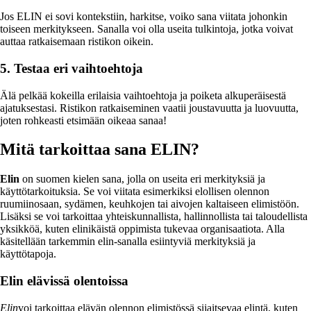
Jos ELIN ei sovi kontekstiin, harkitse, voiko sana viitata johonkin
toiseen merkitykseen. Sanalla voi olla useita tulkintoja, jotka voivat
auttaa ratkaisemaan ristikon oikein.
5. Testaa eri vaihtoehtoja
Älä pelkää kokeilla erilaisia vaihtoehtoja ja poiketa alkuperäisestä
ajatuksestasi. Ristikon ratkaiseminen vaatii joustavuutta ja luovuutta,
joten rohkeasti etsimään oikeaa sanaa!
Mitä tarkoittaa sana ELIN?
Elin
on suomen kielen sana, jolla on useita eri merkityksiä ja
käyttötarkoituksia. Se voi viitata esimerkiksi elollisen olennon
ruumiinosaan, sydämen, keuhkojen tai aivojen kaltaiseen elimistöön.
Lisäksi se voi tarkoittaa yhteiskunnallista, hallinnollista tai taloudellista
yksikköä, kuten elinikäistä oppimista tukevaa organisaatiota. Alla
käsitellään tarkemmin elin-sanalla esiintyviä merkityksiä ja
käyttötapoja.
Elin elävissä olentoissa
Elin
voi tarkoittaa elävän olennon elimistössä sijaitsevaa elintä, kuten