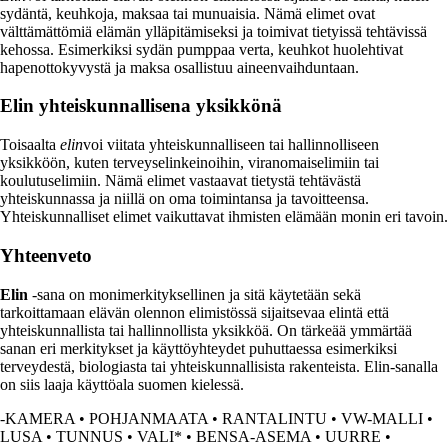
sydäntä, keuhkoja, maksaa tai munuaisia. Nämä elimet ovat
välttämättömiä elämän ylläpitämiseksi ja toimivat tietyissä tehtävissä
kehossa. Esimerkiksi sydän pumppaa verta, keuhkot huolehtivat
hapenottokyvystä ja maksa osallistuu aineenvaihduntaan.
Elin yhteiskunnallisena yksikkönä
Toisaalta
elin
voi viitata yhteiskunnalliseen tai hallinnolliseen
yksikköön, kuten terveyselinkeinoihin, viranomaiselimiin tai
koulutuselimiin. Nämä elimet vastaavat tietystä tehtävästä
yhteiskunnassa ja niillä on oma toimintansa ja tavoitteensa.
Yhteiskunnalliset elimet vaikuttavat ihmisten elämään monin eri tavoin.
Yhteenveto
Elin
-sana on monimerkityksellinen ja sitä käytetään sekä
tarkoittamaan elävän olennon elimistössä sijaitsevaa elintä että
yhteiskunnallista tai hallinnollista yksikköä. On tärkeää ymmärtää
sanan eri merkitykset ja käyttöyhteydet puhuttaessa esimerkiksi
terveydestä, biologiasta tai yhteiskunnallisista rakenteista. Elin-sanalla
on siis laaja käyttöala suomen kielessä.
-KAMERA
•
POHJANMAATA
•
RANTALINTU
•
VW-MALLI
•
LUSA
•
TUNNUS
•
VALI*
•
BENSA-ASEMA
•
UURRE
•