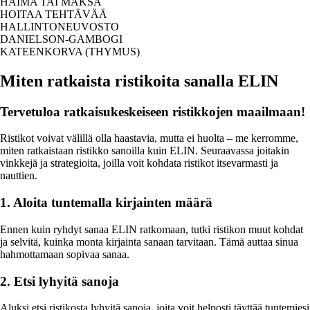
HAIMA TAI MAKSA
HOITAA TEHTÄVÄÄ
HALLINTONEUVOSTO
DANIELSON-GAMBOGI
KATEENKORVA (THYMUS)
Miten ratkaista ristikoita sanalla ELIN
Tervetuloa ratkaisukeskeiseen ristikkojen maailmaan!
Ristikot voivat välillä olla haastavia, mutta ei huolta – me kerromme,
miten ratkaistaan ristikko sanoilla kuin ELIN. Seuraavassa joitakin
vinkkejä ja strategioita, joilla voit kohdata ristikot itsevarmasti ja
nauttien.
1. Aloita tuntemalla kirjainten määrä
Ennen kuin ryhdyt sanaa ELIN ratkomaan, tutki ristikon muut kohdat
ja selvitä, kuinka monta kirjainta sanaan tarvitaan. Tämä auttaa sinua
hahmottamaan sopivaa sanaa.
2. Etsi lyhyitä sanoja
Aluksi etsi ristikosta lyhyitä sanoja, joita voit helposti täyttää tuntemiesi