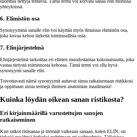
suorittaa tiettyjä tehtäviä. Tämä termi voi korvata sanaa elin monissa
yhteyksissä.
6. Elimistön osa
Synonyyminä sanalle elin voi käyttää myös ilmaisua elimistön osa,
joka kuvaa kehon tärkeitä toiminnallisia osia.
7. Elinjärjestelmä
Elinjärjestelmä tarkoittaa eri elinten muodostamaa kokonaisuutta, joka
vastaa tietystä toiminnosta kehossa. Tämä termi voi olla hyvä
synonyymi sanalle elin.
Toivottavasti nämä synonyymit auttavat sinua ratkaisemaan ristikkosi
ja oppimaan uusia termejä ihmisen anatomian maailmasta!
Kuinka löydän oikean sanan ristikosta?
Eri kirjainmäärillä varustettujen sanojen
ratkaiseminen
Kun ratkot ristisanaa ja törmäät vaikeaan sanaan, kuten ELIN, on
tärkeää pysähtyä hetkeksi pohtimaan eri vaihtoehtoja. Tällaisissa