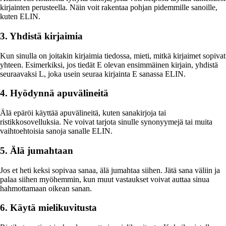
kirjainten perusteella. Näin voit rakentaa pohjan pidemmille sanoille,
kuten ELIN.
3. Yhdistä kirjaimia
Kun sinulla on joitakin kirjaimia tiedossa, mieti, mitkä kirjaimet sopivat
yhteen. Esimerkiksi, jos tiedät E olevan ensimmäinen kirjain, yhdistä
seuraavaksi L, joka usein seuraa kirjainta E sanassa ELIN.
4. Hyödynnä apuvälineitä
Älä epäröi käyttää apuvälineitä, kuten sanakirjoja tai
ristikkosovelluksia. Ne voivat tarjota sinulle synonyymejä tai muita
vaihtoehtoisia sanoja sanalle ELIN.
5. Älä jumahtaan
Jos et heti keksi sopivaa sanaa, älä jumahtaa siihen. Jätä sana väliin ja
palaa siihen myöhemmin, kun muut vastaukset voivat auttaa sinua
hahmottamaan oikean sanan.
6. Käytä mielikuvitusta