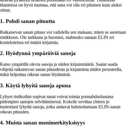
tilanteissa on hyvä muistaa, että sana voi olla eri pituinen kuin aluksi
oletat.
1. Pohdi sanan pituutta
Ratkaisevan sanan pituus voi vaihdella sen mukaan, miten se asetetaan
ristikkoon. Ole tarkkana ja huomioi, mahtuuko sanaan ELIN eri
konteksteissa eri määrä kirjaimia.
2. Hyödynnä ympäröiviä sanoja
Katso ympärillä olevia sanoja ja niiden kirjainmääriä. Saatat saada
vihjeitä ratkaisevan sanan pituudesta ja kirjaimista niiden perusteella,
mikä helpottaa oikean sanan löytämistä.
3. Käytä lyhyitä sanoja apuna
Lyhyet ristikoihin sopivat sanat voivat toimia ponnahduslautana
pidempien sanojen selvittämisessä. Kokeile sovittaa yhteen jo
tuntemiasi lyhyitä sanoja, jotka auttavat hahmottamaan ELIN-sanan
oikean pituuden.
4. Muista sanan monimerkityksisyys