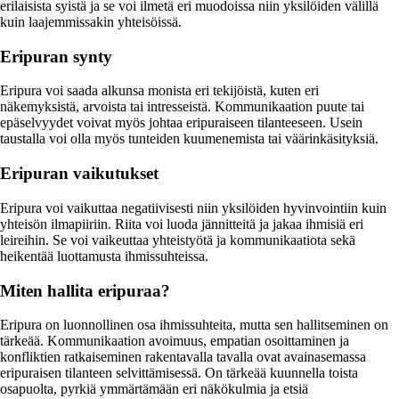
erilaisista syistä ja se voi ilmetä eri muodoissa niin yksilöiden välillä
kuin laajemmissakin yhteisöissä.
Eripuran synty
Eripura voi saada alkunsa monista eri tekijöistä, kuten eri
näkemyksistä, arvoista tai intresseistä. Kommunikaation puute tai
epäselvyydet voivat myös johtaa eripuraiseen tilanteeseen. Usein
taustalla voi olla myös tunteiden kuumenemista tai väärinkäsityksiä.
Eripuran vaikutukset
Eripura voi vaikuttaa negatiivisesti niin yksilöiden hyvinvointiin kuin
yhteisön ilmapiiriin. Riita voi luoda jännitteitä ja jakaa ihmisiä eri
leireihin. Se voi vaikeuttaa yhteistyötä ja kommunikaatiota sekä
heikentää luottamusta ihmissuhteissa.
Miten hallita eripuraa?
Eripura on luonnollinen osa ihmissuhteita, mutta sen hallitseminen on
tärkeää. Kommunikaation avoimuus, empatian osoittaminen ja
konfliktien ratkaiseminen rakentavalla tavalla ovat avainasemassa
eripuraisen tilanteen selvittämisessä. On tärkeää kuunnella toista
osapuolta, pyrkiä ymmärtämään eri näkökulmia ja etsiä