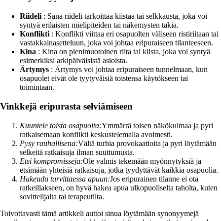
Riideli
: Sana riideli tarkoittaa kiistaa tai selkkausta, joka voi
syntyä erilaisten mielipiteiden tai näkemysten takia.
Konflikti
: Konflikti viittaa eri osapuolten väliseen ristiriitaan tai
vastakkainasetteluun, joka voi johtaa eripuraiseen tilanteeseen.
Kina
: Kina on pienimuotoinen riita tai kiista, joka voi syntyä
esimerkiksi arkipäiväisistä asioista.
Ärtymys
: Ärtymys voi johtaa eripuraiseen tunnelmaan, kun
osapuolet eivät ole tyytyväisiä toistensa käytökseen tai
toimintaan.
Vinkkejä eripurasta selviämiseen
Kuuntele toista osapuolta:
Ymmärrä toisen näkökulmaa ja pyri
ratkaisemaan konflikti keskustelemalla avoimesti.
Pysy rauhallisena:
Vältä turhia provokaatioita ja pyri löytämään
selkeitä ratkaisuja ilman suuttumusta.
Etsi kompromisseja:
Ole valmis tekemään myönnytyksiä ja
etsimään yhteisiä ratkaisuja, jotka tyydyttävät kaikkia osapuolia.
Hakeudu tarvittaessa apuun:
Jos eripurainen tilanne ei ota
ratkeillakseen, on hyvä hakea apua ulkopuoliselta taholta, kuten
sovittelijalta tai terapeutilta.
Toivottavasti tämä artikkeli auttoi sinua löytämään synonyymejä