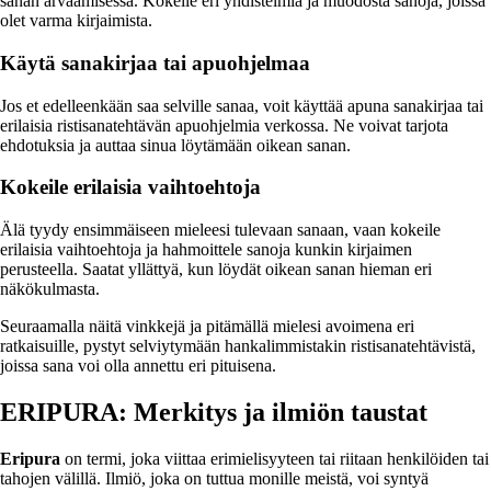
sanan arvaamisessa. Kokeile eri yhdistelmiä ja muodosta sanoja, joissa
olet varma kirjaimista.
Käytä sanakirjaa tai apuohjelmaa
Jos et edelleenkään saa selville sanaa, voit käyttää apuna sanakirjaa tai
erilaisia ristisanatehtävän apuohjelmia verkossa. Ne voivat tarjota
ehdotuksia ja auttaa sinua löytämään oikean sanan.
Kokeile erilaisia vaihtoehtoja
Älä tyydy ensimmäiseen mieleesi tulevaan sanaan, vaan kokeile
erilaisia vaihtoehtoja ja hahmoittele sanoja kunkin kirjaimen
perusteella. Saatat yllättyä, kun löydät oikean sanan hieman eri
näkökulmasta.
Seuraamalla näitä vinkkejä ja pitämällä mielesi avoimena eri
ratkaisuille, pystyt selviytymään hankalimmistakin ristisanatehtävistä,
joissa sana voi olla annettu eri pituisena.
ERIPURA: Merkitys ja ilmiön taustat
Eripura
on termi, joka viittaa erimielisyyteen tai riitaan henkilöiden tai
tahojen välillä. Ilmiö, joka on tuttua monille meistä, voi syntyä