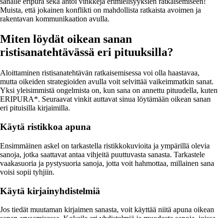
sanalle eripura sekä antoi vinkkejä erimielisyyksien ratkaisemiseen!
Muista, että jokainen konflikti on mahdollista ratkaista avoimen ja
rakentavan kommunikaation avulla.
Miten löydät oikean sanan
ristisanatehtävässä eri pituuksilla?
Aloittaminen ristisanatehtävän ratkaisemisessa voi olla haastavaa,
mutta oikeiden strategioiden avulla voit selvittää vaikeimmatkin sanat.
Yksi yleisimmistä ongelmista on, kun sana on annettu pituudella, kuten
ERIPURA*. Seuraavat vinkit auttavat sinua löytämään oikean sanan
eri pituisilla kirjaimilla.
Käytä ristikkoa apuna
Ensimmäinen askel on tarkastella ristikkokuvioita ja ympärillä olevia
sanoja, jotka saattavat antaa vihjeitä puuttuvasta sanasta. Tarkastele
vaakasuoria ja pystysuoria sanoja, jotta voit hahmottaa, millainen sana
voisi sopii tyhjiin.
Käytä kirjainyhdistelmiä
Jos tiedät muutaman kirjaimen sanasta, voit käyttää niitä apuna oikean