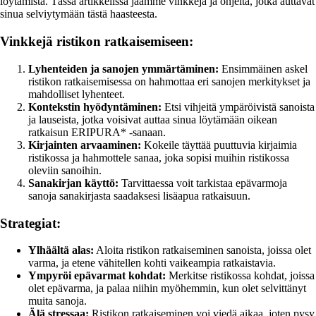
löytämistä. Tässä artikkelissa jaamme vinkkejä ja ohjeita, jotka auttavat
sinua selviytymään tästä haasteesta.
Vinkkejä ristikon ratkaisemiseen:
Lyhenteiden ja sanojen ymmärtäminen:
Ensimmäinen askel
ristikon ratkaisemisessa on hahmottaa eri sanojen merkitykset ja
mahdolliset lyhenteet.
Kontekstin hyödyntäminen:
Etsi vihjeitä ympäröivistä sanoista
ja lauseista, jotka voisivat auttaa sinua löytämään oikean
ratkaisun ERIPURA* -sanaan.
Kirjainten arvaaminen:
Kokeile täyttää puuttuvia kirjaimia
ristikossa ja hahmottele sanaa, joka sopisi muihin ristikossa
oleviin sanoihin.
Sanakirjan käyttö:
Tarvittaessa voit tarkistaa epävarmoja
sanoja sanakirjasta saadaksesi lisäapua ratkaisuun.
Strategiat:
Ylhäältä alas:
Aloita ristikon ratkaiseminen sanoista, joissa olet
varma, ja etene vähitellen kohti vaikeampia ratkaistavia.
Ympyröi epävarmat kohdat:
Merkitse ristikossa kohdat, joissa
olet epävarma, ja palaa niihin myöhemmin, kun olet selvittänyt
muita sanoja.
Älä stressaa:
Ristikon ratkaiseminen voi viedä aikaa, joten pysy