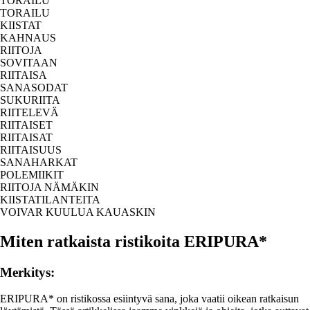
TORAILU
TORAILU
KIISTAT
KAHNAUS
RIITOJA
SOVITAAN
RIITAISA
SANASODAT
SUKURIITA
RIITELEVÄ
RIITAISET
RIITAISAT
RIITAISUUS
SANAHARKAT
POLEMIIKIT
RIITOJA NÄMÄKIN
KIISTATILANTEITA
VOIVAR KUULUA KAUASKIN
Miten ratkaista ristikoita ERIPURA*
Merkitys:
ERIPURA* on ristikossa esiintyvä sana, joka vaatii oikean ratkaisun