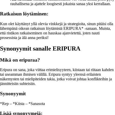
rauhallisena ja ajattele loogisesti jokaista sanaa yksi kerrallaan.
Ratkaisun löytäminen:
Kun olet käyttänyt yllä olevia vinkkejä ja strategioita, sinun pitäisi olla
lähempänä oikean ratkaisun löytämistä ERIPURA* -sanaan. Muista,
että ristikon ratkaiseminen on hauskaa ajanvietettä, joten nauti
prosessista ja älä anna periksi!
Synonyymit sanalle ERIPURA
Mikä on eripuraa?
Eripura on sana, joka viittaa erimielisyyteen, kiistaan tai riitaan kahden
tai useamman ihmisen välillä. Eripura syntyy yleensä erilaisten
näkemysten tai mielipiteiden takia, jotka voivat johtaa konflikteihin ja
jännitteisiin suhteisiin.
Synonyymit
*Rep – *Kiista – *Sanasota
Lisää synonyymejä: