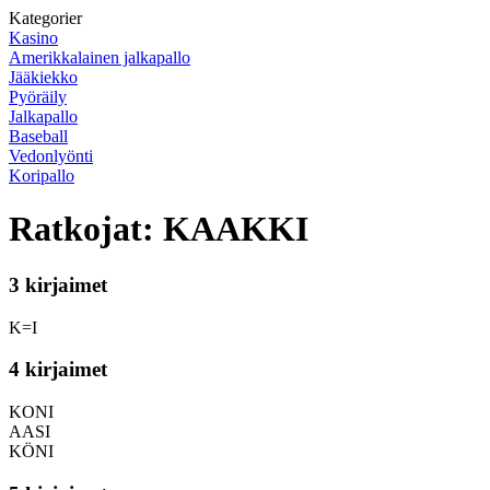
Kategorier
Kasino
Amerikkalainen jalkapallo
Jääkiekko
Pyöräily
Jalkapallo
Baseball
Vedonlyönti
Koripallo
Ratkojat: KAAKKI
3 kirjaimet
K=I
4 kirjaimet
KONI
AASI
KÖNI