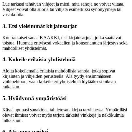
Lue tarkasti tehtävän vihjeet ja mieti, mitä sanoja ne voivat viitata.
Vihjeet voivat olla suoria tai vihjata esimerkiksi synonyymejä tai
vastakohtia.
3. Etsi yleisimmät kirjainsarjat
Kun ratkaiset sanaa KAAKKI, etsi kirjainsarjoja, jotka saattavat
toistua. Huomaa erityisesti vokaalien ja konsonanttien järjestys sekä
mahdolliset yhdistelmät.
4. Kokeile erilaisia yhdistelmiä
Aloita kokeilemalla erilaisia mahdollisia sanoja, jotka sopivat
kirjainten ja vihjeiden perusteella. Älä tyydy ensimmäiseen
vaihtoehtoon, vaan kokeile eri yhdistelmiä löytääksesi oikean
ratkaisun.
5. Hyödynnä ympäristöäsi
Käytä apunasi sanakirjaa tai tietosanakirjaa tarvittaessa. Ympärilläsi
olevat ihmiset voivat myös tarjota tärkeitä vinkkejä ja näkökulmia
ratkaisuun.
6. Älä anna periksi