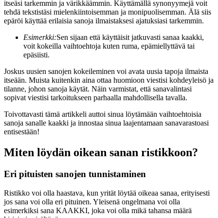
itseäsi tarkemmin ja värikkäämmin. Käyttämällä synonyymejä voit
tehdä tekstistäsi mielenkiintoisemman ja monipuolisemman. Älä siis
epäröi käyttää erilaisia sanoja ilmaistaksesi ajatuksiasi tarkemmin.
Esimerkki:
Sen sijaan että käyttäisit jatkuvasti sanaa kaakki,
voit kokeilla vaihtoehtoja kuten ruma, epämiellyttävä tai
epäsiisti.
Joskus uusien sanojen kokeileminen voi avata uusia tapoja ilmaista
itseään. Muista kuitenkin aina ottaa huomioon viestisi kohdeyleisö ja
tilanne, johon sanoja käytät. Näin varmistat, että sanavalintasi
sopivat viestisi tarkoitukseen parhaalla mahdollisella tavalla.
Toivottavasti tämä artikkeli auttoi sinua löytämään vaihtoehtoisia
sanoja sanalle kaakki ja innostaa sinua laajentamaan sanavarastoasi
entisestään!
Miten löydän oikean sanan ristikkoon?
Eri pituisten sanojen tunnistaminen
Ristikko voi olla haastava, kun yrität löytää oikeaa sanaa, erityisesti
jos sana voi olla eri pituinen. Yleisenä ongelmana voi olla
esimerkiksi sana KAAKKI, joka voi olla mikä tahansa määrä