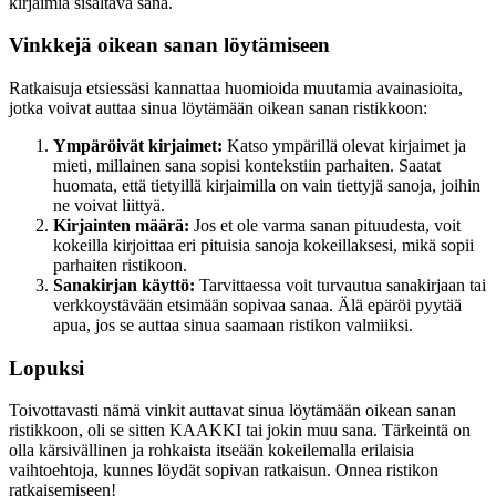
kirjaimia sisältävä sana.
Vinkkejä oikean sanan löytämiseen
Ratkaisuja etsiessäsi kannattaa huomioida muutamia avainasioita,
jotka voivat auttaa sinua löytämään oikean sanan ristikkoon:
Ympäröivät kirjaimet:
Katso ympärillä olevat kirjaimet ja
mieti, millainen sana sopisi kontekstiin parhaiten. Saatat
huomata, että tietyillä kirjaimilla on vain tiettyjä sanoja, joihin
ne voivat liittyä.
Kirjainten määrä:
Jos et ole varma sanan pituudesta, voit
kokeilla kirjoittaa eri pituisia sanoja kokeillaksesi, mikä sopii
parhaiten ristikoon.
Sanakirjan käyttö:
Tarvittaessa voit turvautua sanakirjaan tai
verkkoystävään etsimään sopivaa sanaa. Älä epäröi pyytää
apua, jos se auttaa sinua saamaan ristikon valmiiksi.
Lopuksi
Toivottavasti nämä vinkit auttavat sinua löytämään oikean sanan
ristikkoon, oli se sitten KAAKKI tai jokin muu sana. Tärkeintä on
olla kärsivällinen ja rohkaista itseään kokeilemalla erilaisia
vaihtoehtoja, kunnes löydät sopivan ratkaisun. Onnea ristikon
ratkaisemiseen!