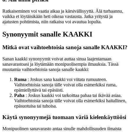
Ratkaiseminen voi vaatia aikaa ja kärsivällisyyttä. Älä turhaannu,
vaikka et löytäisikään heti oikeaa vastausta. Jatka yritystä ja
ajatusten pohtimista, niin ratkaisu voi avautua lopulta.
Synonyymit sanalle KAAKKI
Mitkä ovat vaihtoehtoisia sanoja sanalle KAAKKI?
Sanan kaakki synonyymit voivat auttaa sinua laajentamaan
sanavarastoasi ja löytämään monipuolisempia ilmauksia. Tässä
muutamia vaihtoehtoisia sanoja sanalle kaakki:
Ruma
: Joskus sana kaakki voi viitata rumuuteen.
Vaihtoehtoisia sanoja tälle voivat olla esimerkiksi ruma,
epämiellyttävä tai epäsiisti.
Paha
: Joskus kaakki voi tarkoittaa pahaa tai ikävää asiaa.
Vaihtoehtoisia sanoja tälle voivat olla esimerkiksi haitallinen,
epäsuotuisa tai tuhoisa.
Käytä synonyymejä tuomaan väriä kielenkäyttöösi
Monipuolinen sanavarasto antaa sinulle mahdollisuuden ilmaista