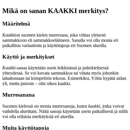
Mikä on sanan KAAKKI merkitys?
Määritelmä
Kaakki
on suomen kielen murresana, joka viittaa yleisesti
sammakkoon eli sammakkoeläimeen. Sanalla voi olla monia eri
paikallisia variaatioita ja käyttötapoja eri Suomen alueilla.
Käyttö ja merkitykset
Kaakki
-sanaa käytetään usein leikkisässä ja puhekielisessä
yhteydessä. Se voi kuvata sammakkoa tai viitata myös johonkin
tahattomaan tai kömpelöön tekoon. Esimerkiksi, Yritin hypätä aidan
yli, mutta putosin – olin oikea kaakki.
Murresanana
Suomen kielessä on monia murresanoja, kuten
kaakki
, jotka voivat
vaihdella alueittain. Näitä sanoja käytetään usein paikallisesti ja niillä
voi olla erilaisia merkityksiä eri alueilla.
Muita käyttötapoja