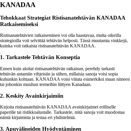
KANADAA
Tehokkaat Strategiat Ristisanatehtävän KANADAA
Ratkaisemiseksi
Ristisanatehtävien ratkaiseminen voi olla haastavaa, mutta oikeilla
strategioilla voit selvittää tehtävän helposti. Tässä muutamia vinkkejä,
kuinka voit ratkaista ristisanatehtävän KANADAA.
1. Tarkastele Tehtävän Konseptia
Ennen kuin aloitat ristisanatehtävän ratkaisun, perehdy tarkasti
tehtävän antamiin vihjeisiin ja siihen, millaisia sanoja voisi sopia
kuhunkin kohtaan. KANADAA voisi viitata esimerkiksi maan nimeen
tai johonkin muuhun termeihin liittyen Kanadaan.
2. Keskity Avainkirjaimiin
Kirjoita ristisanatehtävän KANADAA avainkirjaimet erilliselle
paperille tai ristikkoalustalle. Tarkastele, mitä sanoja voit muodostaa
näistä kirjaimista ja testaa eri yhdistelmiä.
3. Apuvälineiden Hyödyntäminen