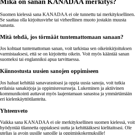
Mikä on sanan KANADAA merkitys?
Suomen kielessä sana KANADAA ei ole tunnettu tai merkityksellinen.
Se saattaa olla kirjoitusvirhe tai virheellinen muoto jostakin muusta
sanasta.
Mitä tehdä, jos törmäät tuntemattomaan sanaan?
Jos kohtaat tuntemattoman sanan, voit tarkistaa sen oikeinkirjoituksen
varmistaaksesi, että se on kirjoitettu oikein. Voit myös kääntää sanan
suomeksi tai englanniksi apua tarvittaessa.
Kiinnostusta uusien sanojen oppimiseen
Jos haluat kehittää sanavarastoasi ja oppia uusia sanoja, voit tutkia
erilaisia sanakirjoja ja oppimisresursseja. Lukeminen ja aktiivinen
kommunikointi auttavat myös laajentamaan sanastoa ja ymmärtämään
eri kielenkäyttötilanteita.
Yhteenveto
Vaikka sana KANADAA ei ole merkityksellinen suomen kielessä, voit
hyödyntää tilannetta oppiaksesi uutta ja kehittääksesi kielitaitoasi. Ole
utelias ja avoin uusille sanoille ja oppimiskokemuksille!