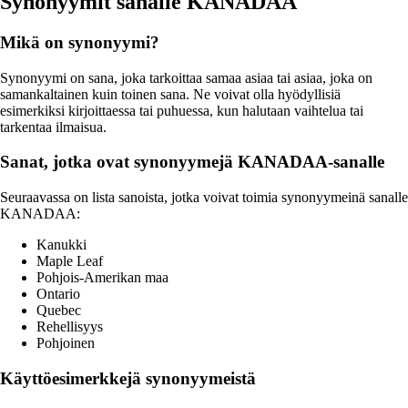
Synonyymit sanalle KANADAA
Mikä on synonyymi?
Synonyymi on sana, joka tarkoittaa samaa asiaa tai asiaa, joka on
samankaltainen kuin toinen sana. Ne voivat olla hyödyllisiä
esimerkiksi kirjoittaessa tai puhuessa, kun halutaan vaihtelua tai
tarkentaa ilmaisua.
Sanat, jotka ovat synonyymejä KANADAA-sanalle
Seuraavassa on lista sanoista, jotka voivat toimia synonyymeinä sanalle
KANADAA:
Kanukki
Maple Leaf
Pohjois-Amerikan maa
Ontario
Quebec
Rehellisyys
Pohjoinen
Käyttöesimerkkejä synonyymeistä