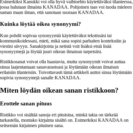
Esimerkiksi Kanukki voi olla hyvä vaihtoehto käytettäväksi tilanteessa,
jossa halutaan ilmaista KANADAA. Pohjoinen taas voi tuoda mieleen
saman maan ilman, että sanotaan suoraan KANADAA.
Kuinka löytää oikea synonyymi?
Kun pohdit sopivaa synonyymiä käytettäväksi tekstissäsi tai
kommunikoidessasi, mieti, mikä sana sopisi parhaiten kontekstiin ja
viestisi sävyyn. Sanakirjoista ja netistä voit lisäksi etsiä lisää
synonyymejä ja löytää juuri oikean ilmaisun tarpeisiisi.
Ristikkosanat voivat olla haastavia, mutta synonyymit voivat auttaa
sinua laajentamaan sanavarastoasi ja löytämään oikean ilmaisun
erilaisiin tilanteisiin. Toivottavasti tämä artikkeli auttoi sinua löytämään
sopivia synonyymejä sanalle KANADAA.
Miten löydän oikean sanan ristikkoon?
Erottele sanan pituus
Ristikko voi sisältää sanoja eri pituisina, minkä takia on tärkeää
tarkastella, montako kirjainta sisältö on. Esimerkiksi KANADAA on
seitsemän kirjaimen pituinen sana.