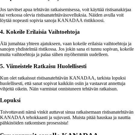
Jos tarvitset apua tehtävän ratkaisemisessa, voit käyttää ristisanakirjaa
tai verkossa olevia ristisanatehtäväsovelluksia. Näiden avulla voit
löytää nopeasti sopivia sanoja KANADAA ristikkoosi.
4. Kokeile Erilaisia Vaihtoehtoja
Älä jumahtaa yhteen ajatukseen, vaan kokeile erilaisia vaihtoehtoja ja
sanojen yhdistelmiä ristikossa. Jos jokin sana ei tunnu sopivan, kokeile
muita vaihtoehtoja ja palaa siihen myöhemmin uudelleen.
5. Viimeistele Ratkaisu Huolellisesti
Kun olet ratkaissut ristisanatehtävän KANADAA, tarkista lopuksi
huolellisesti, että sanat sopivat kaikkiin osiin ja vastaavat annettuja
vihjeitä oikein. Näin varmistat onnistuneen tehtävän ratkaisun.
Lopuksi
Toivottavasti nämä vinkit auttavat sinua ratkaisemaan ristisanatehtävän
KANADAA tehokkaasti ja sujuvasti. Muista pitää hauskaa ja nauttia
pähkinöiden ratkomisen prosessista!