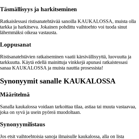
Täsmällisyys ja harkitseminen
Ratkaislessasi ristisanatehtävää sanoilla KAUKALOSSA, muista olla
tarkka ja harkitseva. Jokainen pohdittu vaihtoehto voi tuoda sinut
lähemmäksi oikeaa vastausta.
Loppusanat
Ristisanatehtävien ratkaiseminen vaatii kärsivällisyyttä, luovuutta ja
tarkkuutta. Käytä edellä mainittuja vinkkejä apunasi ratkaistessasi
sanaa KAUKALOSSA ja muista nauttia prosessista!
Synonyymit sanalle KAUKALOSSA
Määritelmä
Sanalla kaukalossa voidaan tarkoittaa tilaa, astiaa tai muuta vastaavaa,
joka on syvä ja usein pyöreä muodoltaan.
Synonyymilistaus
Jos etsit vaihtoehtoisia sanoja ilmaisulle kaukalossa, alla on lista