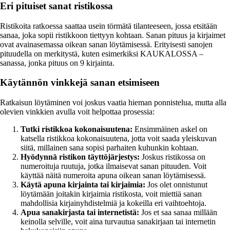
Eri pituiset sanat ristikossa
Ristikoita ratkoessa saattaa usein törmätä tilanteeseen, jossa etsitään
sanaa, joka sopii ristikkoon tiettyyn kohtaan. Sanan pituus ja kirjaimet
ovat avainasemassa oikean sanan löytämisessä. Erityisesti sanojen
pituudella on merkitystä, kuten esimerkiksi KAUKALOSSA –
sanassa, jonka pituus on 9 kirjainta.
Käytännön vinkkejä sanan etsimiseen
Ratkaisun löytäminen voi joskus vaatia hieman ponnistelua, mutta alla
olevien vinkkien avulla voit helpottaa prosessia:
Tutki ristikkoa kokonaisuutena:
Ensimmäinen askel on
katsella ristikkoa kokonaisuutena, jotta voit saada yleiskuvan
siitä, millainen sana sopisi parhaiten kuhunkin kohtaan.
Hyödynnä ristikon täyttöjärjestys:
Joskus ristikossa on
numeroituja ruutuja, jotka ilmaisevat sanan pituuden. Voit
käyttää näitä numeroita apuna oikean sanan löytämisessä.
Käytä apuna kirjainta tai kirjaimia:
Jos olet onnistunut
löytämään joitakin kirjaimia ristikosta, voit miettiä sanan
mahdollisia kirjainyhdistelmiä ja kokeilla eri vaihtoehtoja.
Apua sanakirjasta tai internetistä:
Jos et saa sanaa millään
keinolla selville, voit aina turvautua sanakirjaan tai internetin