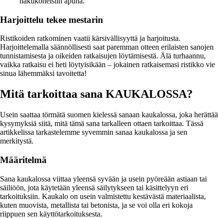
hakukoneisiin apuna.
Harjoittelu tekee mestarin
Ristikoiden ratkominen vaatii kärsivällisyyttä ja harjoitusta.
Harjoittelemalla säännöllisesti saat paremman otteen erilaisten sanojen
tunnistamisesta ja oikeiden ratkaisujen löytämisestä. Älä turhaannu,
vaikka ratkaisu ei heti löytyisikään – jokainen ratkaisemasi ristikko vie
sinua lähemmäksi tavoitetta!
Mitä tarkoittaa sana KAUKALOSSA?
Usein saattaa törmätä suomen kielessä sanaan kaukalossa, joka herättää
kysymyksiä siitä, mitä tämä sana tarkalleen ottaen tarkoittaa. Tässä
artikkelissa tarkastelemme syvemmin sanaa kaukalossa ja sen
merkitystä.
Määritelmä
Sana kaukalossa viittaa yleensä syvään ja usein pyöreään astiaan tai
säiliöön, jota käytetään yleensä säilytykseen tai käsittelyyn eri
tarkoituksiin. Kaukalo on usein valmistettu kestävästä materiaalista,
kuten muovista, metallista tai betonista, ja se voi olla eri kokoja
riippuen sen käyttötarkoituksesta.