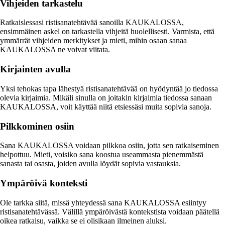
Vihjeiden tarkastelu
Ratkaislessasi ristisanatehtävää sanoilla KAUKALOSSA,
ensimmäinen askel on tarkastella vihjeitä huolellisesti. Varmista, että
ymmärrät vihjeiden merkitykset ja mieti, mihin osaan sanaa
KAUKALOSSA ne voivat viitata.
Kirjainten avulla
Yksi tehokas tapa lähestyä ristisanatehtävää on hyödyntää jo tiedossa
olevia kirjaimia. Mikäli sinulla on joitakin kirjaimia tiedossa sanaan
KAUKALOSSA, voit käyttää niitä etsiessäsi muita sopivia sanoja.
Pilkkominen osiin
Sana KAUKALOSSA voidaan pilkkoa osiin, jotta sen ratkaiseminen
helpottuu. Mieti, voisiko sana koostua useammasta pienemmästä
sanasta tai osasta, joiden avulla löydät sopivia vastauksia.
Ympäröivä konteksti
Ole tarkka siitä, missä yhteydessä sana KAUKALOSSA esiintyy
ristisanatehtävässä. Välillä ympäröivästä kontekstista voidaan päätellä
oikea ratkaisu, vaikka se ei olisikaan ilmeinen aluksi.