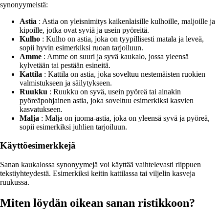
synonyymeistä:
Astia
: Astia on yleisnimitys kaikenlaisille kulhoille, maljoille ja
kipoille, jotka ovat syviä ja usein pyöreitä.
Kulho
: Kulho on astia, joka on tyypillisesti matala ja leveä,
sopii hyvin esimerkiksi ruoan tarjoiluun.
Amme
: Amme on suuri ja syvä kaukalo, jossa yleensä
kylvetään tai pestään esineitä.
Kattila
: Kattila on astia, joka soveltuu nestemäisten ruokien
valmistukseen ja säilytykseen.
Ruukku
: Ruukku on syvä, usein pyöreä tai ainakin
pyöreäpohjainen astia, joka soveltuu esimerkiksi kasvien
kasvatukseen.
Malja
: Malja on juoma-astia, joka on yleensä syvä ja pyöreä,
sopii esimerkiksi juhlien tarjoiluun.
Käyttöesimerkkejä
Sanan kaukalossa synonyymejä voi käyttää vaihtelevasti riippuen
tekstiyhteydestä. Esimerkiksi keitin kattilassa tai viljelin kasveja
ruukussa.
Miten löydän oikean sanan ristikkoon?