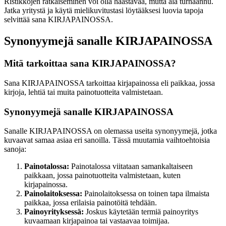
Ristikkojen ratkaiseminen voi olla haastavaa, mutta älä turhaannu.
Jatka yritystä ja käytä mielikuvitustasi löytääksesi luovia tapoja
selvittää sana KIRJAPAINOSSA.
Synonyymejä sanalle KIRJAPAINOSSA
Mitä tarkoittaa sana KIRJAPAINOSSA?
Sana KIRJAPAINOSSA tarkoittaa kirjapainossa eli paikkaa, jossa
kirjoja, lehtiä tai muita painotuotteita valmistetaan.
Synonyymejä sanalle KIRJAPAINOSSA
Sanalle KIRJAPAINOSSA on olemassa useita synonyymejä, jotka
kuvaavat samaa asiaa eri sanoilla. Tässä muutamia vaihtoehtoisia
sanoja:
Painotalossa:
Painotalossa viitataan samankaltaiseen
paikkaan, jossa painotuotteita valmistetaan, kuten
kirjapainossa.
Painolaitoksessa:
Painolaitoksessa on toinen tapa ilmaista
paikkaa, jossa erilaisia painotöitä tehdään.
Painoyrityksessä:
Joskus käytetään termiä painoyritys
kuvaamaan kirjapainoa tai vastaavaa toimijaa.