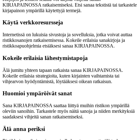
KIRJAPAINOSSA ratkaisemiseksi. Etsi sanaa tekstistä tai tarkastele
kirjapainon ympärillä käytettyjä termejä.
Käytä verkkoresursseja
Internetissä on lukuisia sivustoja ja sovelluksia, jotka voivat auttaa
ristikkosanojen ratkaisemisessa. Kokeile erilaisia sanakirjoja ja
ristikkoapuohjelmia etsiäksesi sanaa KIRJAPAINOSSA.
Kokeile erilaisia lähestymistapoja
Älä jumitu yhteen tapaan ratkaista sanaa KIRJAPAINOSSA.
Kokeile erilaisia strategioita, kuten kirjainten vaihtamista tai
vihjearvon hyödyntämistä, löytääksesi oikean ratkaisun.
Huomioi ympäröivät sanat
Sana KIRJAPAINOSSA saattaa liittyä muihin ristikon ympärillä
oleviin sanoihin. Tarkastele myös näitä sanoja ja niiden merkityksiä
saadaksesi vihjeitä sanan ratkaisemiseksi.
Älä anna periksi