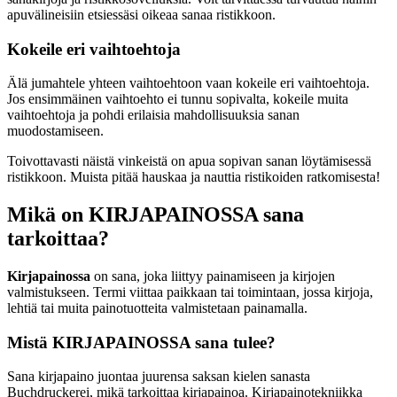
apuvälineisiin etsiessäsi oikeaa sanaa ristikkoon.
Kokeile eri vaihtoehtoja
Älä jumahtele yhteen vaihtoehtoon vaan kokeile eri vaihtoehtoja.
Jos ensimmäinen vaihtoehto ei tunnu sopivalta, kokeile muita
vaihtoehtoja ja pohdi erilaisia mahdollisuuksia sanan
muodostamiseen.
Toivottavasti näistä vinkeistä on apua sopivan sanan löytämisessä
ristikkoon. Muista pitää hauskaa ja nauttia ristikoiden ratkomisesta!
Mikä on KIRJAPAINOSSA sana
tarkoittaa?
Kirjapainossa
on sana, joka liittyy painamiseen ja kirjojen
valmistukseen. Termi viittaa paikkaan tai toimintaan, jossa kirjoja,
lehtiä tai muita painotuotteita valmistetaan painamalla.
Mistä KIRJAPAINOSSA sana tulee?
Sana kirjapaino juontaa juurensa saksan kielen sanasta
Buchdruckerei, mikä tarkoittaa kirjapainoa. Kirjapainotekniikka