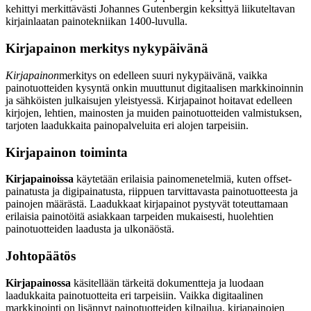
kehittyi merkittävästi Johannes Gutenbergin keksittyä liikuteltavan
kirjainlaatan painotekniikan 1400-luvulla.
Kirjapainon merkitys nykypäivänä
Kirjapainon
merkitys on edelleen suuri nykypäivänä, vaikka
painotuotteiden kysyntä onkin muuttunut digitaalisen markkinoinnin
ja sähköisten julkaisujen yleistyessä. Kirjapainot hoitavat edelleen
kirjojen, lehtien, mainosten ja muiden painotuotteiden valmistuksen,
tarjoten laadukkaita painopalveluita eri alojen tarpeisiin.
Kirjapainon toiminta
Kirjapainoissa
käytetään erilaisia painomenetelmiä, kuten offset-
painatusta ja digipainatusta, riippuen tarvittavasta painotuotteesta ja
painojen määrästä. Laadukkaat kirjapainot pystyvät toteuttamaan
erilaisia painotöitä asiakkaan tarpeiden mukaisesti, huolehtien
painotuotteiden laadusta ja ulkonäöstä.
Johtopäätös
Kirjapainossa
käsitellään tärkeitä dokumentteja ja luodaan
laadukkaita painotuotteita eri tarpeisiin. Vaikka digitaalinen
markkinointi on lisännyt painotuotteiden kilpailua, kirjapainojen