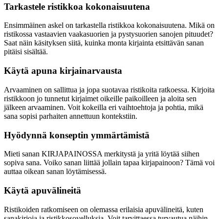
Tarkastele ristikkoa kokonaisuutena
Ensimmäinen askel on tarkastella ristikkoa kokonaisuutena. Mikä on
ristikossa vastaavien vaakasuorien ja pystysuorien sanojen pituudet?
Saat näin käsityksen siitä, kuinka monta kirjainta etsittävän sanan
pitäisi sisältää.
Käytä apuna kirjainarvausta
Arvaaminen on sallittua ja jopa suotavaa ristikoita ratkoessa. Kirjoita
ristikkoon jo tunnetut kirjaimet oikeille paikoilleen ja aloita sen
jälkeen arvaaminen. Voit kokeilla eri vaihtoehtoja ja pohtia, mikä
sana sopisi parhaiten annettuun kontekstiin.
Hyödynnä konseptin ymmärtämistä
Mieti sanan KIRJAPAINOSSA merkitystä ja yritä löytää siihen
sopiva sana. Voiko sanan liittää jollain tapaa kirjapainoon? Tämä voi
auttaa oikean sanan löytämisessä.
Käytä apuvälineitä
Ristikoiden ratkomiseen on olemassa erilaisia apuvälineitä, kuten
sanakirjoja ja ristikkosovelluksia. Voit tarvittaessa turvautua näihin