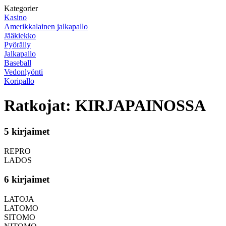
Kategorier
Kasino
Amerikkalainen jalkapallo
Jääkiekko
Pyöräily
Jalkapallo
Baseball
Vedonlyönti
Koripallo
Ratkojat: KIRJAPAINOSSA
5 kirjaimet
REPRO
LADOS
6 kirjaimet
LATOJA
LATOMO
SITOMO