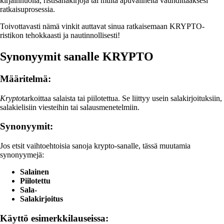
kirjainnuolia, ristisanakirjoja tai muita apuvälineitä vauhdittaaksesi
ratkaisuprosessia.
Toivottavasti nämä vinkit auttavat sinua ratkaisemaan KRYPTO-
ristikon tehokkaasti ja nautinnollisesti!
Synonyymit sanalle KRYPTO
Määritelmä:
Krypto
tarkoittaa salaista tai piilotettua. Se liittyy usein salakirjoituksiin,
salakielisiin viesteihin tai salausmenetelmiin.
Synonyymit:
Jos etsit vaihtoehtoisia sanoja krypto-sanalle, tässä muutamia
synonyymejä:
Salainen
Piilotettu
Sala-
Salakirjoitus
Käyttö esimerkkilauseissa: