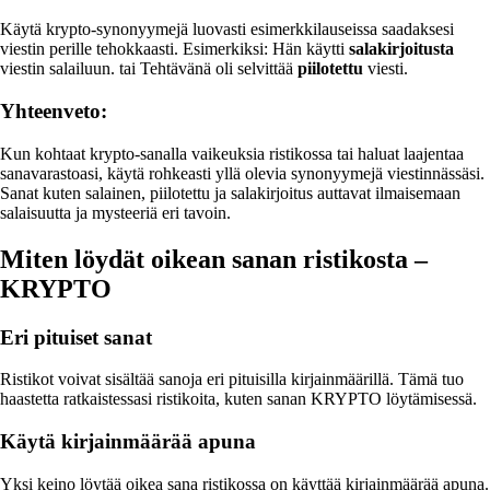
Käytä krypto-synonyymejä luovasti esimerkkilauseissa saadaksesi
viestin perille tehokkaasti. Esimerkiksi: Hän käytti
salakirjoitusta
viestin salailuun. tai Tehtävänä oli selvittää
piilotettu
viesti.
Yhteenveto:
Kun kohtaat krypto-sanalla vaikeuksia ristikossa tai haluat laajentaa
sanavarastoasi, käytä rohkeasti yllä olevia synonyymejä viestinnässäsi.
Sanat kuten salainen, piilotettu ja salakirjoitus auttavat ilmaisemaan
salaisuutta ja mysteeriä eri tavoin.
Miten löydät oikean sanan ristikosta –
KRYPTO
Eri pituiset sanat
Ristikot voivat sisältää sanoja eri pituisilla kirjainmäärillä. Tämä tuo
haastetta ratkaistessasi ristikoita, kuten sanan KRYPTO löytämisessä.
Käytä kirjainmäärää apuna
Yksi keino löytää oikea sana ristikossa on käyttää kirjainmäärää apuna.