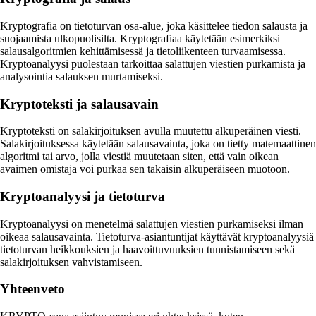
Kryptografia on tietoturvan osa-alue, joka käsittelee tiedon salausta ja
suojaamista ulkopuolisilta. Kryptografiaa käytetään esimerkiksi
salausalgoritmien kehittämisessä ja tietoliikenteen turvaamisessa.
Kryptoanalyysi puolestaan tarkoittaa salattujen viestien purkamista ja
analysointia salauksen murtamiseksi.
Kryptoteksti ja salausavain
Kryptoteksti on salakirjoituksen avulla muutettu alkuperäinen viesti.
Salakirjoituksessa käytetään salausavainta, joka on tietty matemaattinen
algoritmi tai arvo, jolla viestiä muutetaan siten, että vain oikean
avaimen omistaja voi purkaa sen takaisin alkuperäiseen muotoon.
Kryptoanalyysi ja tietoturva
Kryptoanalyysi on menetelmä salattujen viestien purkamiseksi ilman
oikeaa salausavainta. Tietoturva-asiantuntijat käyttävät kryptoanalyysiä
tietoturvan heikkouksien ja haavoittuvuuksien tunnistamiseen sekä
salakirjoituksen vahvistamiseen.
Yhteenveto