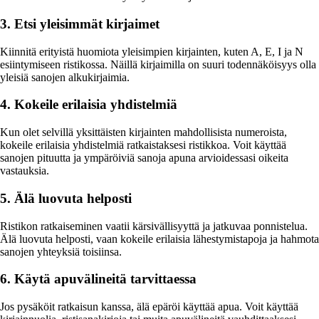
3. Etsi yleisimmät kirjaimet
Kiinnitä erityistä huomiota yleisimpien kirjainten, kuten A, E, I ja N
esiintymiseen ristikossa. Näillä kirjaimilla on suuri todennäköisyys olla
yleisiä sanojen alkukirjaimia.
4. Kokeile erilaisia yhdistelmiä
Kun olet selvillä yksittäisten kirjainten mahdollisista numeroista,
kokeile erilaisia yhdistelmiä ratkaistaksesi ristikkoa. Voit käyttää
sanojen pituutta ja ympäröiviä sanoja apuna arvioidessasi oikeita
vastauksia.
5. Älä luovuta helposti
Ristikon ratkaiseminen vaatii kärsivällisyyttä ja jatkuvaa ponnistelua.
Älä luovuta helposti, vaan kokeile erilaisia lähestymistapoja ja hahmota
sanojen yhteyksiä toisiinsa.
6. Käytä apuvälineitä tarvittaessa
Jos pysäköit ratkaisun kanssa, älä epäröi käyttää apua. Voit käyttää