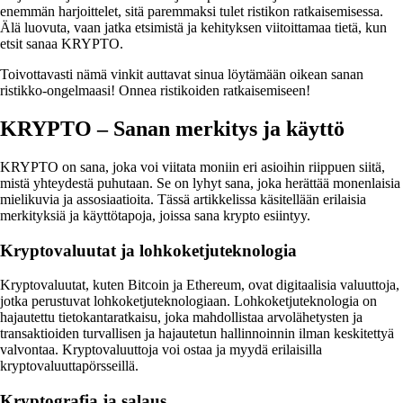
enemmän harjoittelet, sitä paremmaksi tulet ristikon ratkaisemisessa.
Älä luovuta, vaan jatka etsimistä ja kehityksen viitoittamaa tietä, kun
etsit sanaa KRYPTO.
Toivottavasti nämä vinkit auttavat sinua löytämään oikean sanan
ristikko-ongelmaasi! Onnea ristikoiden ratkaisemiseen!
KRYPTO – Sanan merkitys ja käyttö
KRYPTO on sana, joka voi viitata moniin eri asioihin riippuen siitä,
mistä yhteydestä puhutaan. Se on lyhyt sana, joka herättää monenlaisia
mielikuvia ja assosiaatioita. Tässä artikkelissa käsitellään erilaisia
merkityksiä ja käyttötapoja, joissa sana krypto esiintyy.
Kryptovaluutat ja lohkoketjuteknologia
Kryptovaluutat, kuten Bitcoin ja Ethereum, ovat digitaalisia valuuttoja,
jotka perustuvat lohkoketjuteknologiaan. Lohkoketjuteknologia on
hajautettu tietokantaratkaisu, joka mahdollistaa arvolähetysten ja
transaktioiden turvallisen ja hajautetun hallinnoinnin ilman keskitettyä
valvontaa. Kryptovaluuttoja voi ostaa ja myydä erilaisilla
kryptovaluuttapörsseillä.
Kryptografia ja salaus