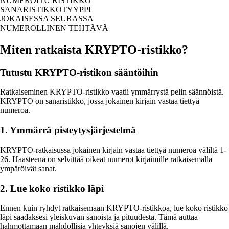
NUMEROITU RISTIKKO
SANARISTIKKOTYYPPI
JOKAISESSA SEURASSA
NUMEROLLINEN TEHTÄVÄ
Miten ratkaista KRYPTO-ristikko?
Tutustu KRYPTO-ristikon sääntöihin
Ratkaiseminen KRYPTO-ristikko vaatii ymmärrystä pelin säännöistä.
KRYPTO on sanaristikko, jossa jokainen kirjain vastaa tiettyä
numeroa.
1. Ymmärrä pisteytysjärjestelmä
KRYPTO-ratkaisussa jokainen kirjain vastaa tiettyä numeroa väliltä 1-
26. Haasteena on selvittää oikeat numerot kirjaimille ratkaisemalla
ympäröivät sanat.
2. Lue koko ristikko läpi
Ennen kuin ryhdyt ratkaisemaan KRYPTO-ristikkoa, lue koko ristikko
läpi saadaksesi yleiskuvan sanoista ja pituudesta. Tämä auttaa
hahmottamaan mahdollisia yhteyksiä sanojen välillä.