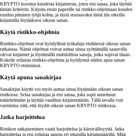
KRYPTO koostuu kuudesta kirjaimesta, joten etsi sanaa, joka täyttää
tämän kriteerin. Kirjoita ensin paperille tai ristikko-ohjelmaan kuuden
ruudun pituinen tyhjä kohta, ja täytä seuraavaksi tämä tila oikeilla
kirjaimilla löytääksesi oikean sanan.
Käytä ristikko-ohjelmia
Ristikko-ohjelmat ovat hyödyllisiä työkaluja etsittäessä oikean sanan
ratkaisua. Nämä ohjelmat voivat auttaa sinua syöttämällä saatavilla
olevat kirjaimet ja löytämällä mahdollisia sanoja, jotka sopivat tilaan.
Kokeile erilaisia ristikko-ohjelmia ja hyödynnä niiden apua sanan
KRYPTO etsinnässä.
Käytä apuna sanakirjaa
Sanakirjan käyttö voi myös auttaa sinua löytämään oikean sanan
ristikossa. Selaa sanakirjaa ja etsi sanaa, joka sopii annettuun
määritelmään ja täyttää vaaditun kirjainmäärän. Tällä tavalla voit
varmistua siitä, että löydät oikean sanan KRYPTO ristikossa.
Jatka harjoittelua
Ristikon ratkaiseminen vaatii harjoittelua ja kärsivällisyyttä. Jatka
harjoittelua ja etsi erilaisia sanoja eri pituisilla kirjainmäärillä. Mitä