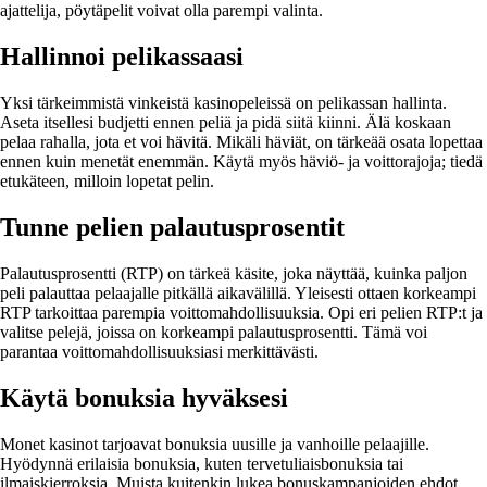
ajattelija, pöytäpelit voivat olla parempi valinta.
Hallinnoi pelikassaasi
Yksi tärkeimmistä vinkeistä kasinopeleissä on pelikassan hallinta.
Aseta itsellesi budjetti ennen peliä ja pidä siitä kiinni. Älä koskaan
pelaa rahalla, jota et voi hävitä. Mikäli häviät, on tärkeää osata lopettaa
ennen kuin menetät enemmän. Käytä myös häviö- ja voittorajoja; tiedä
etukäteen, milloin lopetat pelin.
Tunne pelien palautusprosentit
Palautusprosentti (RTP) on tärkeä käsite, joka näyttää, kuinka paljon
peli palauttaa pelaajalle pitkällä aikavälillä. Yleisesti ottaen korkeampi
RTP tarkoittaa parempia voittomahdollisuuksia. Opi eri pelien RTP:t ja
valitse pelejä, joissa on korkeampi palautusprosentti. Tämä voi
parantaa voittomahdollisuuksiasi merkittävästi.
Käytä bonuksia hyväksesi
Monet kasinot tarjoavat bonuksia uusille ja vanhoille pelaajille.
Hyödynnä erilaisia bonuksia, kuten tervetuliaisbonuksia tai
ilmaiskierroksia. Muista kuitenkin lukea bonuskampanjoiden ehdot