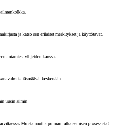
Maailmankolkka.
irjasta ja katso sen erilaiset merkitykset ja käyttötavat.
een antamiesi vihjeiden kanssa.
kosanavalmiisi täsmäävät keskenään.
min uusin silmin.
arvittaessa. Muista nauttia pulman ratkaisemisen prosessista!