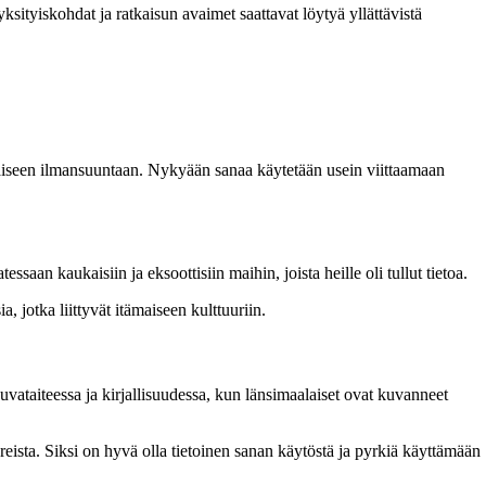
sityiskohdat ja ratkaisun avaimet saattavat löytyä yllättävistä
i itäiseen ilmansuuntaan. Nykyään sanaa käytetään usein viittaamaan
atessaan kaukaisiin ja eksoottisiin maihin, joista heille oli tullut tietoa.
a, jotka liittyvät itämaiseen kulttuuriin.
kuvataiteessa ja kirjallisuudessa, kun länsimaalaiset ovat kuvanneet
tuureista. Siksi on hyvä olla tietoinen sanan käytöstä ja pyrkiä käyttämään