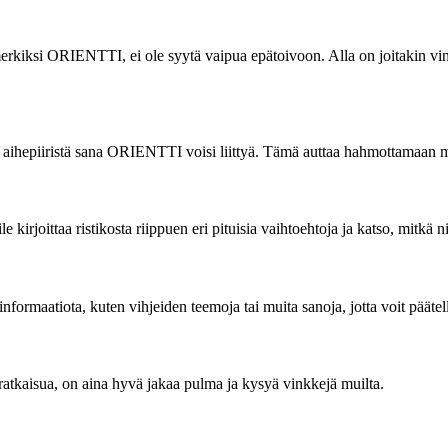
erkiksi ORIENTTI, ei ole syytä vaipua epätoivoon. Alla on joitakin vink
a aihepiiristä sana ORIENTTI voisi liittyä. Tämä auttaa hahmottamaan ma
rjoittaa ristikosta riippuen eri pituisia vaihtoehtoja ja katso, mitkä n
 informaatiota, kuten vihjeiden teemoja tai muita sanoja, jotta voit pää
ksi ratkaisua, on aina hyvä jakaa pulma ja kysyä vinkkejä muilta.