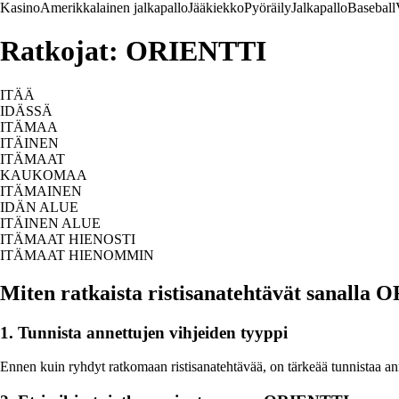
Kasino
Amerikkalainen jalkapallo
Jääkiekko
Pyöräily
Jalkapallo
Baseball
Ratkojat: ORIENTTI
ITÄÄ
IDÄSSÄ
ITÄMAA
ITÄINEN
ITÄMAAT
KAUKOMAA
ITÄMAINEN
IDÄN ALUE
ITÄINEN ALUE
ITÄMAAT HIENOSTI
ITÄMAAT HIENOMMIN
Miten ratkaista ristisanatehtävät sanalla
1. Tunnista annettujen vihjeiden tyyppi
Ennen kuin ryhdyt ratkomaan ristisanatehtävää, on tärkeää tunnistaa anne