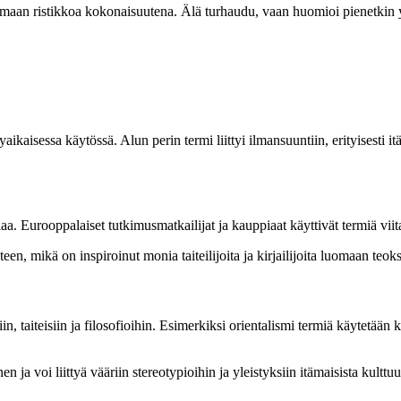
emaan ristikkoa kokonaisuutena. Älä turhaudu, vaan huomioi pienetkin yk
kyaikaisessa käytössä. Alun perin termi liittyi ilmansuuntiin, erityisest
 Aasiaa. Eurooppalaiset tutkimusmatkailijat ja kauppiaat käyttivät termiä viit
en, mikä on inspiroinut monia taiteilijoita ja kirjailijoita luomaan teoksi
, taiteisiin ja filosofioihin. Esimerkiksi orientalismi termiä käytetään 
nen ja voi liittyä vääriin stereotypioihin ja yleistyksiin itämaisista kult