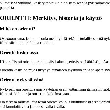
Viimeisenä vinkkinä, keskity ratkaisun tunnistamiseen ja pyri tarkastel
paikoista.
ORIENTTI: Merkitys, historia ja käyttö
Mikä on orientti?
Orientti
on sana, jolla on monia merkityksiä sekä historiallisesti että ny
itämaisiin kulttuureihin ja tapoihin.
Orientti historiassa
Historiallisesti orientti tarkoitti itäisiä alueita, erityisesti Lähi-Itää ja
Orientin käsite on myös liittynyt itämaiseen mystiikkaan ja salaperäisyyte
Orientti nykypäivänä
Nykypäivänä orientti-sanaa käytetään usein viittaamaan itämaisiin ruokiin
itämaisia kulttuureja omasta näkökulmastaan.
On tärkeää muistaa, että termi orientti voi olla kulttuurisesti arkaluontei
sitä kunnioittavalla ja tiedostavalla tavalla.