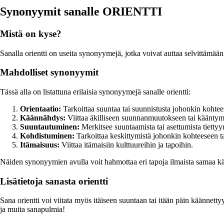
Synonyymit sanalle ORIENTTI
Mistä on kyse?
Sanalla orientti on useita synonyymejä, jotka voivat auttaa selvittämään 
Mahdolliset synonyymit
Tässä alla on listattuna erilaisia synonyymejä sanalle orientti:
Orientaatio:
Tarkoittaa suuntaa tai suunnistusta johonkin kohtee
Käännähdys:
Viittaa äkilliseen suunnanmuutokseen tai kääntym
Suuntautuminen:
Merkitsee suuntaamista tai asettumista tiettyy
Kohdistuminen:
Tarkoittaa keskittymistä johonkin kohteeseen t
Itämaisuus:
Viittaa itämaisiin kulttuureihin ja tapoihin.
Näiden synonyymien avulla voit hahmottaa eri tapoja ilmaista samaa käsit
Lisätietoja sanasta orientti
Sana orientti voi viitata myös itäiseen suuntaan tai itään päin käännetty
ja muita sanapulmia!