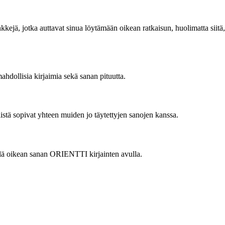
kejä, jotka auttavat sinua löytämään oikean ratkaisun, huolimatta siitä,
hdollisia kirjaimia sekä sanan pituutta.
iistä sopivat yhteen muiden jo täytettyjen sanojen kanssa.
tellä oikean sanan ORIENTTI kirjainten avulla.