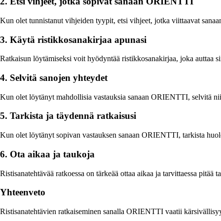
2. Etsi vihjeet, jotka sopivat sanaan ORIENTTI
Kun olet tunnistanut vihjeiden tyypit, etsi vihjeet, jotka viittaavat sa
3. Käytä ristikkosanakirjaa apunasi
Ratkaisun löytämiseksi voit hyödyntää ristikkosanakirjaa, joka auttaa si
4. Selvitä sanojen yhteydet
Kun olet löytänyt mahdollisia vastauksia sanaan ORIENTTI, selvitä niid
5. Tarkista ja täydennä ratkaisusi
Kun olet löytänyt sopivan vastauksen sanaan ORIENTTI, tarkista huolell
6. Ota aikaa ja taukoja
Ristisanatehtävää ratkoessa on tärkeää ottaa aikaa ja tarvittaessa pitää
Yhteenveto
Ristisanatehtävien ratkaiseminen sanalla ORIENTTI vaatii kärsivällisyyt