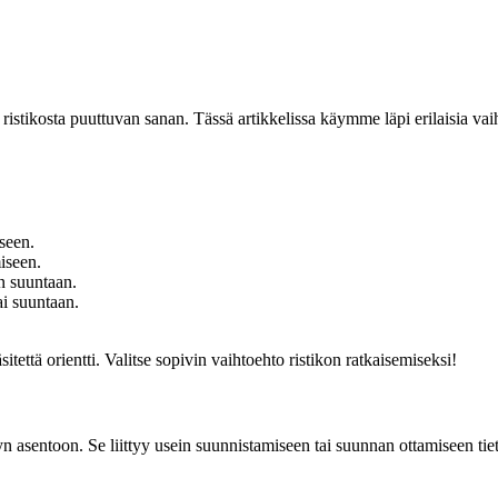
ristikosta puuttuvan sanan. Tässä artikkelissa käymme läpi erilaisia vaiht
seen.
iseen.
n suuntaan.
ai suuntaan.
että orientti. Valitse sopivin vaihtoehto ristikon ratkaisemiseksi!
yn asentoon. Se liittyy usein suunnistamiseen tai suunnan ottamiseen tiet