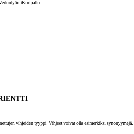
Vedonlyönti
Koripallo
 ORIENTTI
ttujen vihjeiden tyyppi. Vihjeet voivat olla esimerkiksi synonyymejä, va