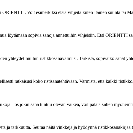
naan ORIENTTI. Voit esimerkiksi etsiä vihjeitä kuten Itäinen suunta tai 
nua löytämään sopivia sanoja annettuihin vihjeisiin. Etsi ORIENTTI sanak
en yhteydet muihin ristikkosanavalmiisi. Tarkista, sopivatko sanat yht
isesti ratkaisusi koko ristisanatehtävään. Varmista, että kaikki ristik
 taukoja. Jos jokin sana tuntuu olevan vaikea, voit palata siihen myöhem
tä ja tarkkuutta. Seuraa näitä vinkkejä ja hyödynnä ristikkosanakirjaa t