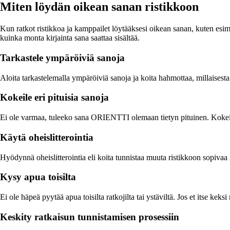
Miten löydän oikean sanan ristikkoon
Kun ratkot ristikkoa ja kamppailet löytääksesi oikean sanan, kuten esim
kuinka monta kirjainta sana saattaa sisältää.
Tarkastele ympäröiviä sanoja
Aloita tarkastelemalla ympäröiviä sanoja ja koita hahmottaa, millaisest
Kokeile eri pituisia sanoja
Ei ole varmaa, tuleeko sana ORIENTTI olemaan tietyn pituinen. Kokeile ki
Käytä oheislitterointia
Hyödynnä oheislitterointia eli koita tunnistaa muuta ristikkoon sopivaa
Kysy apua toisilta
Ei ole häpeä pyytää apua toisilta ratkojilta tai ystäviltä. Jos et itse ke
Keskity ratkaisun tunnistamisen prosessiin