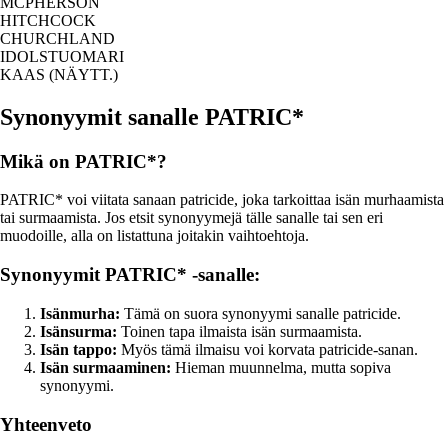
MCPHERSON
HITCHCOCK
CHURCHLAND
IDOLSTUOMARI
KAAS (NÄYTT.)
Synonyymit sanalle PATRIC*
Mikä on PATRIC*?
PATRIC* voi viitata sanaan patricide, joka tarkoittaa isän murhaamista
tai surmaamista. Jos etsit synonyymejä tälle sanalle tai sen eri
muodoille, alla on listattuna joitakin vaihtoehtoja.
Synonyymit PATRIC* -sanalle:
Isänmurha:
Tämä on suora synonyymi sanalle patricide.
Isänsurma:
Toinen tapa ilmaista isän surmaamista.
Isän tappo:
Myös tämä ilmaisu voi korvata patricide-sanan.
Isän surmaaminen:
Hieman muunnelma, mutta sopiva
synonyymi.
Yhteenveto