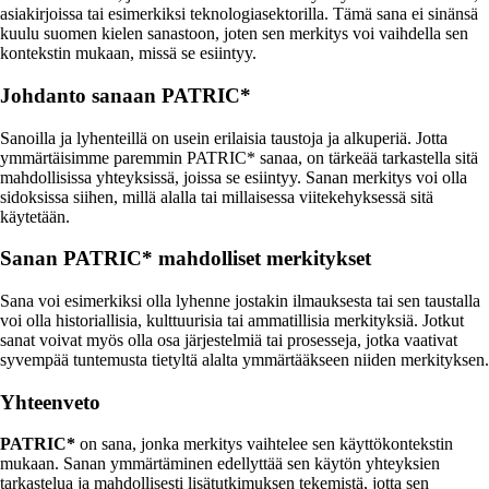
asiakirjoissa tai esimerkiksi teknologiasektorilla. Tämä sana ei sinänsä
kuulu suomen kielen sanastoon, joten sen merkitys voi vaihdella sen
kontekstin mukaan, missä se esiintyy.
Johdanto sanaan PATRIC*
Sanoilla ja lyhenteillä on usein erilaisia taustoja ja alkuperiä. Jotta
ymmärtäisimme paremmin PATRIC* sanaa, on tärkeää tarkastella sitä
mahdollisissa yhteyksissä, joissa se esiintyy. Sanan merkitys voi olla
sidoksissa siihen, millä alalla tai millaisessa viitekehyksessä sitä
käytetään.
Sanan PATRIC* mahdolliset merkitykset
Sana voi esimerkiksi olla lyhenne jostakin ilmauksesta tai sen taustalla
voi olla historiallisia, kulttuurisia tai ammatillisia merkityksiä. Jotkut
sanat voivat myös olla osa järjestelmiä tai prosesseja, jotka vaativat
syvempää tuntemusta tietyltä alalta ymmärtääkseen niiden merkityksen.
Yhteenveto
PATRIC*
on sana, jonka merkitys vaihtelee sen käyttökontekstin
mukaan. Sanan ymmärtäminen edellyttää sen käytön yhteyksien
tarkastelua ja mahdollisesti lisätutkimuksen tekemistä, jotta sen