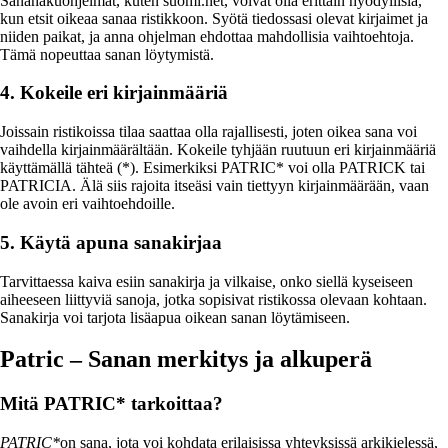
Sanahakuohjelmat, kuten suomi.net, voivat olla erittäin hyödyllisiä,
kun etsit oikeaa sanaa ristikkoon. Syötä tiedossasi olevat kirjaimet ja
niiden paikat, ja anna ohjelman ehdottaa mahdollisia vaihtoehtoja.
Tämä nopeuttaa sanan löytymistä.
4. Kokeile eri kirjainmääriä
Joissain ristikoissa tilaa saattaa olla rajallisesti, joten oikea sana voi
vaihdella kirjainmäärältään. Kokeile tyhjään ruutuun eri kirjainmääriä
käyttämällä tähteä (*). Esimerkiksi PATRIC* voi olla PATRICK tai
PATRICIA. Älä siis rajoita itseäsi vain tiettyyn kirjainmäärään, vaan
ole avoin eri vaihtoehdoille.
5. Käytä apuna sanakirjaa
Tarvittaessa kaiva esiin sanakirja ja vilkaise, onko siellä kyseiseen
aiheeseen liittyviä sanoja, jotka sopisivat ristikossa olevaan kohtaan.
Sanakirja voi tarjota lisäapua oikean sanan löytämiseen.
Patric – Sanan merkitys ja alkuperä
Mitä PATRIC* tarkoittaa?
PATRIC*
on sana, jota voi kohdata erilaisissa yhteyksissä arkikielessä,