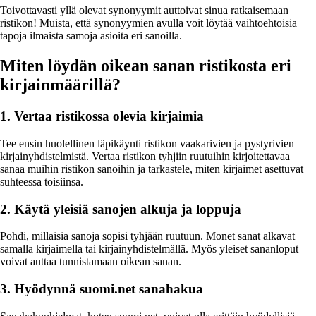
Toivottavasti yllä olevat synonyymit auttoivat sinua ratkaisemaan
ristikon! Muista, että synonyymien avulla voit löytää vaihtoehtoisia
tapoja ilmaista samoja asioita eri sanoilla.
Miten löydän oikean sanan ristikosta eri
kirjainmäärillä?
1. Vertaa ristikossa olevia kirjaimia
Tee ensin huolellinen läpikäynti ristikon vaakarivien ja pystyrivien
kirjainyhdistelmistä. Vertaa ristikon tyhjiin ruutuihin kirjoitettavaa
sanaa muihin ristikon sanoihin ja tarkastele, miten kirjaimet asettuvat
suhteessa toisiinsa.
2. Käytä yleisiä sanojen alkuja ja loppuja
Pohdi, millaisia sanoja sopisi tyhjään ruutuun. Monet sanat alkavat
samalla kirjaimella tai kirjainyhdistelmällä. Myös yleiset sananloput
voivat auttaa tunnistamaan oikean sanan.
3. Hyödynnä suomi.net sanahakua