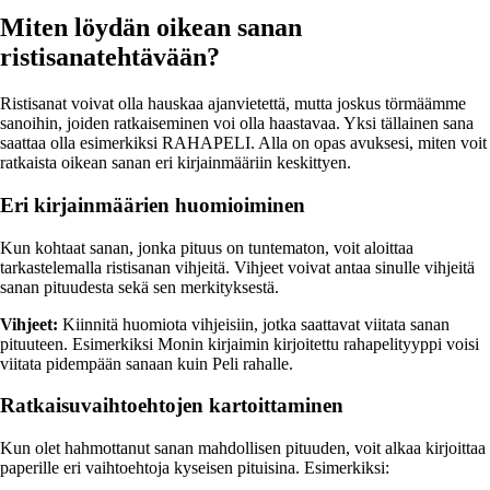
Miten löydän oikean sanan
ristisanatehtävään?
Ristisanat voivat olla hauskaa ajanvietettä, mutta joskus törmäämme
sanoihin, joiden ratkaiseminen voi olla haastavaa. Yksi tällainen sana
saattaa olla esimerkiksi RAHAPELI. Alla on opas avuksesi, miten voit
ratkaista oikean sanan eri kirjainmääriin keskittyen.
Eri kirjainmäärien huomioiminen
Kun kohtaat sanan, jonka pituus on tuntematon, voit aloittaa
tarkastelemalla ristisanan vihjeitä. Vihjeet voivat antaa sinulle vihjeitä
sanan pituudesta sekä sen merkityksestä.
Vihjeet:
Kiinnitä huomiota vihjeisiin, jotka saattavat viitata sanan
pituuteen. Esimerkiksi Monin kirjaimin kirjoitettu rahapelityyppi voisi
viitata pidempään sanaan kuin Peli rahalle.
Ratkaisuvaihtoehtojen kartoittaminen
Kun olet hahmottanut sanan mahdollisen pituuden, voit alkaa kirjoittaa
paperille eri vaihtoehtoja kyseisen pituisina. Esimerkiksi: