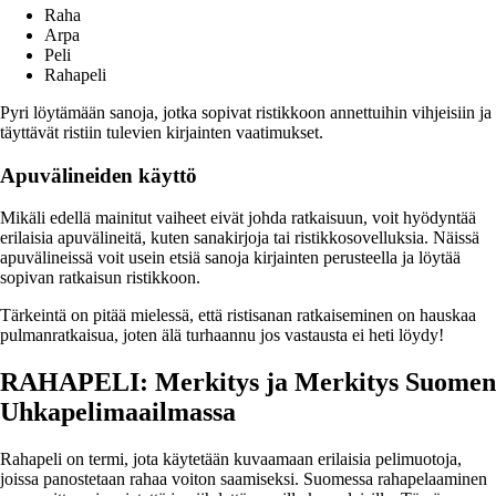
Raha
Arpa
Peli
Rahapeli
Pyri löytämään sanoja, jotka sopivat ristikkoon annettuihin vihjeisiin ja
täyttävät ristiin tulevien kirjainten vaatimukset.
Apuvälineiden käyttö
Mikäli edellä mainitut vaiheet eivät johda ratkaisuun, voit hyödyntää
erilaisia apuvälineitä, kuten sanakirjoja tai ristikkosovelluksia. Näissä
apuvälineissä voit usein etsiä sanoja kirjainten perusteella ja löytää
sopivan ratkaisun ristikkoon.
Tärkeintä on pitää mielessä, että ristisanan ratkaiseminen on hauskaa
pulmanratkaisua, joten älä turhaannu jos vastausta ei heti löydy!
RAHAPELI: Merkitys ja Merkitys Suomen
Uhkapelimaailmassa
Rahapeli on termi, jota käytetään kuvaamaan erilaisia pelimuotoja,
joissa panostetaan rahaa voiton saamiseksi. Suomessa rahapelaaminen