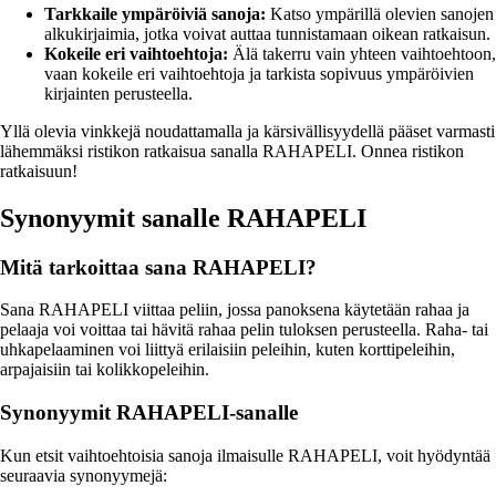
Tarkkaile ympäröiviä sanoja:
Katso ympärillä olevien sanojen
alkukirjaimia, jotka voivat auttaa tunnistamaan oikean ratkaisun.
Kokeile eri vaihtoehtoja:
Älä takerru vain yhteen vaihtoehtoon,
vaan kokeile eri vaihtoehtoja ja tarkista sopivuus ympäröivien
kirjainten perusteella.
Yllä olevia vinkkejä noudattamalla ja kärsivällisyydellä pääset varmasti
lähemmäksi ristikon ratkaisua sanalla RAHAPELI. Onnea ristikon
ratkaisuun!
Synonyymit sanalle RAHAPELI
Mitä tarkoittaa sana RAHAPELI?
Sana RAHAPELI viittaa peliin, jossa panoksena käytetään rahaa ja
pelaaja voi voittaa tai hävitä rahaa pelin tuloksen perusteella. Raha- tai
uhkapelaaminen voi liittyä erilaisiin peleihin, kuten korttipeleihin,
arpajaisiin tai kolikkopeleihin.
Synonyymit RAHAPELI-sanalle
Kun etsit vaihtoehtoisia sanoja ilmaisulle RAHAPELI, voit hyödyntää
seuraavia synonyymejä: