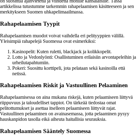
on suosittua ajanvietettä ja viihdettä monille kansalaisille. Tässä
artikkelissa tutustumme tarkemmin rahapelaamisen käsitteeseen ja sen
merkitykseen Suomen uhkapelimaailmassa.
Rahapelaamisen Tyypit
Rahapelaamisen muodot voivat vaihdella eri pelityyppien välillä.
Yleisimpiä rahapelejä Suomessa ovat esimerkiksi:
Kasinopelit: Kuten ruletti, blackjack ja kolikkopelit.
Lotto ja Vedonlyönti: Osallistuminen erilaisiin arvontapeleihin ja
urheilutapahtumiin.
Pokeri: Suosittu korttipeli, jota pelataan sekä kasinoilla että
netissä.
Rahapelaamisen Riskit ja Vastuullinen Pelaaminen
Rahapelaamisessa on aina mukana riskejä, kuten pelaamiseen liittyvä
riippuvuus ja taloudelliset tappiot. On tärkeää tiedostaa omat
pelitottumukset ja asettaa itselleen pelaamiseen liittyvät rajat.
Vastuullinen pelaaminen on avainasemassa, jotta pelaaminen pysyy
hauskanpidon tasolla eikä aiheuta haitallisia seurauksia.
Rahapelaamisen Sääntely Suomessa