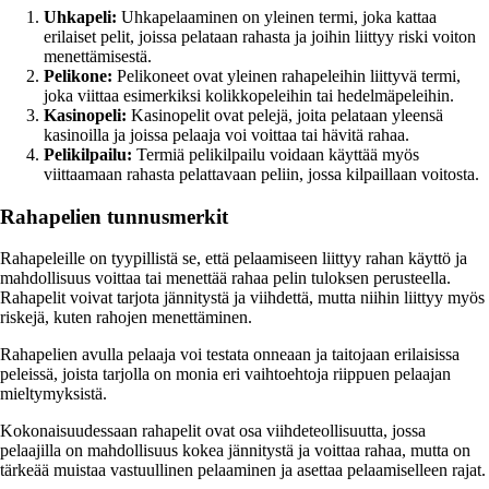
Uhkapeli:
Uhkapelaaminen on yleinen termi, joka kattaa
erilaiset pelit, joissa pelataan rahasta ja joihin liittyy riski voiton
menettämisestä.
Pelikone:
Pelikoneet ovat yleinen rahapeleihin liittyvä termi,
joka viittaa esimerkiksi kolikkopeleihin tai hedelmäpeleihin.
Kasinopeli:
Kasinopelit ovat pelejä, joita pelataan yleensä
kasinoilla ja joissa pelaaja voi voittaa tai hävitä rahaa.
Pelikilpailu:
Termiä pelikilpailu voidaan käyttää myös
viittaamaan rahasta pelattavaan peliin, jossa kilpaillaan voitosta.
Rahapelien tunnusmerkit
Rahapeleille on tyypillistä se, että pelaamiseen liittyy rahan käyttö ja
mahdollisuus voittaa tai menettää rahaa pelin tuloksen perusteella.
Rahapelit voivat tarjota jännitystä ja viihdettä, mutta niihin liittyy myös
riskejä, kuten rahojen menettäminen.
Rahapelien avulla pelaaja voi testata onneaan ja taitojaan erilaisissa
peleissä, joista tarjolla on monia eri vaihtoehtoja riippuen pelaajan
mieltymyksistä.
Kokonaisuudessaan rahapelit ovat osa viihdeteollisuutta, jossa
pelaajilla on mahdollisuus kokea jännitystä ja voittaa rahaa, mutta on
tärkeää muistaa vastuullinen pelaaminen ja asettaa pelaamiselleen rajat.