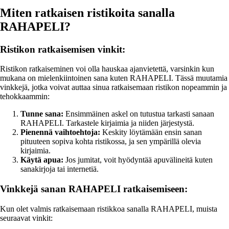
Miten ratkaisen ristikoita sanalla
RAHAPELI?
Ristikon ratkaisemisen vinkit:
Ristikon ratkaiseminen voi olla hauskaa ajanvietettä, varsinkin kun
mukana on mielenkiintoinen sana kuten RAHAPELI. Tässä muutamia
vinkkejä, jotka voivat auttaa sinua ratkaisemaan ristikon nopeammin ja
tehokkaammin:
Tunne sana:
Ensimmäinen askel on tutustua tarkasti sanaan
RAHAPELI. Tarkastele kirjaimia ja niiden järjestystä.
Pienennä vaihtoehtoja:
Keskity löytämään ensin sanan
pituuteen sopiva kohta ristikossa, ja sen ympärillä olevia
kirjaimia.
Käytä apua:
Jos jumitat, voit hyödyntää apuvälineitä kuten
sanakirjoja tai internetiä.
Vinkkejä sanan RAHAPELI ratkaisemiseen:
Kun olet valmis ratkaisemaan ristikkoa sanalla RAHAPELI, muista
seuraavat vinkit: