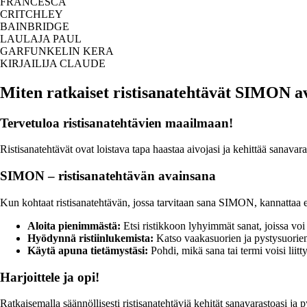
FRANCESCA
CRITCHLEY
BAINBRIDGE
LAULAJA PAUL
GARFUNKELIN KERA
KIRJAILIJA CLAUDE
Miten ratkaiset ristisanatehtävät SIMON a
Tervetuloa ristisanatehtävien maailmaan!
Ristisanatehtävät ovat loistava tapa haastaa aivojasi ja kehittää sanava
SIMON – ristisanatehtävän avainsana
Kun kohtaat ristisanatehtävän, jossa tarvitaan sana SIMON, kannattaa ens
Aloita pienimmästä:
Etsi ristikkoon lyhyimmät sanat, joissa vo
Hyödynnä ristiinlukemista:
Katso vaakasuorien ja pystysuorien 
Käytä apuna tietämystäsi:
Pohdi, mikä sana tai termi voisi liitt
Harjoittele ja opi!
Ratkaisemalla säännöllisesti ristisanatehtäviä kehität sanavarastoasi ja 