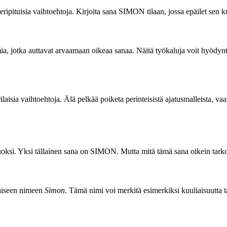
a eripituisia vaihtoehtoja. Kirjoita sana SIMON tilaan, jossa epäilet sen
a, jotka auttavat arvaamaan oikeaa sanaa. Näitä työkaluja voit hyödyntää e
rilaisia vaihtoehtoja. Älä pelkää poiketa perinteisistä ajatusmalleista, 
uoksi. Yksi tällainen sana on SIMON. Mutta mitä tämä sana oikein tarko
aiseen nimeen
Simon
. Tämä nimi voi merkitä esimerkiksi kuuliaisuutta