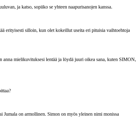
 kuuluvan, ja katso, sopiiko se yhteen naapurisanojen kanssa.
rityisesti silloin, kun olet kokeillut useita eri pituisia vaihtoehtoja
vaan anna mielikuvituksesi lentää ja löydä juuri oikea sana, kuten SIMON,
ittaa?
 tai Jumala on armollinen. Simon on myös yleinen nimi monissa