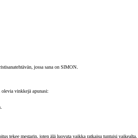
a ristisanatehtävän, jossa sana on SIMON.
a olevia vinkkejä apunasi:
.
tus tekee mestarin, joten älä luovuta vaikka ratkaisu tuntuisi vaikealta.