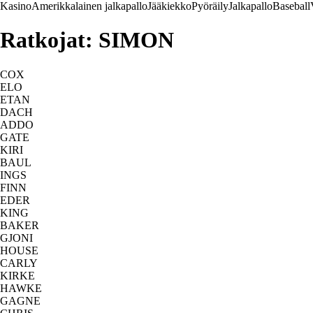
Kasino
Amerikkalainen jalkapallo
Jääkiekko
Pyöräily
Jalkapallo
Baseball
Ratkojat: SIMON
COX
ELO
ETAN
DACH
ADDO
GATE
KIRI
BAUL
INGS
FINN
EDER
KING
BAKER
GJONI
HOUSE
CARLY
KIRKE
HAWKE
GAGNE