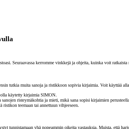
vulla
rastoasi. Seuraavassa kerromme vinkkejä ja ohjeita, kuinka voit ratkaist
in tutkia muita sanoja ja ristikkoon sopivia kirjaimia. Voit käyttää all
i olla käytetty kirjaimia SIMON.
sanojen risteymäkohtia ja mieti, mikä sana sopisi kirjaimien perusteella
yä ristikon teemaan tai annettuun vihjeeseen.
pystyt tunnistamaan yhä nopeammin oikeita vastauksia. Muista, että harjoi