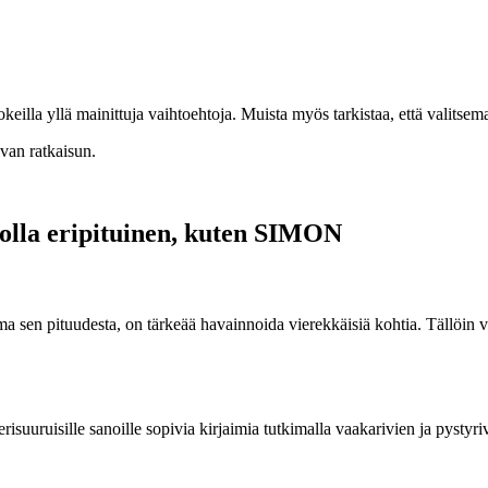
lla yllä mainittuja vaihtoehtoja. Muista myös tarkistaa, että valitsemasi 
ivan ratkaisun.
i olla eripituinen, kuten SIMON
 sen pituudesta, on tärkeää havainnoida vierekkäisiä kohtia. Tällöin voi
 erisuuruisille sanoille sopivia kirjaimia tutkimalla vaakarivien ja pystyri