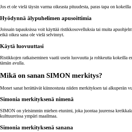
Jos et ole vielä täysin varma oikeasta pituudesta, paras tapa on kokeill
Hyödynnä älypuhelimen apusoittimia
Joissain tapauksissa voit käyttää ristikkosovelluksia tai muita apuohjelmi
eikä oikea sana ole vielä selvinnyt.
Käytä luovuuttasi
Ristikkojen ratkaiseminen vaatii usein luovuutta ja rohkeutta kokeilla e
tämän avulla.
Mikä on sanan SIMON merkitys?
Monet sanat herättävät kiinnostusta niiden merkityksen tai alkuperän v
Simonia merkityksenä nimenä
SIMON on yleisimmin miehen etunimi, joka juontaa juurensa kreikkal
kulttuureissa ympäri maailmaa.
Simonia merkityksenä sanana