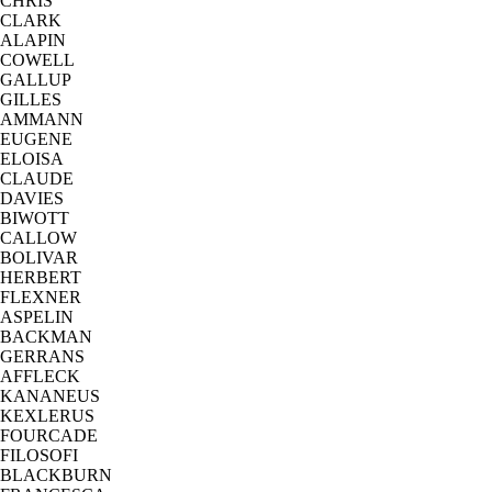
CHRIS
CLARK
ALAPIN
COWELL
GALLUP
GILLES
AMMANN
EUGENE
ELOISA
CLAUDE
DAVIES
BIWOTT
CALLOW
BOLIVAR
HERBERT
FLEXNER
ASPELIN
BACKMAN
GERRANS
AFFLECK
KANANEUS
KEXLERUS
FOURCADE
FILOSOFI
BLACKBURN