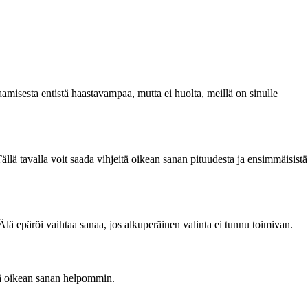
aamisesta entistä haastavampaa, mutta ei huolta, meillä on sinulle
Tällä tavalla voit saada vihjeitä oikean sanan pituudesta ja ensimmäisistä
lä epäröi vaihtaa sanaa, jos alkuperäinen valinta ei tunnu toimivan.
ytää oikean sanan helpommin.