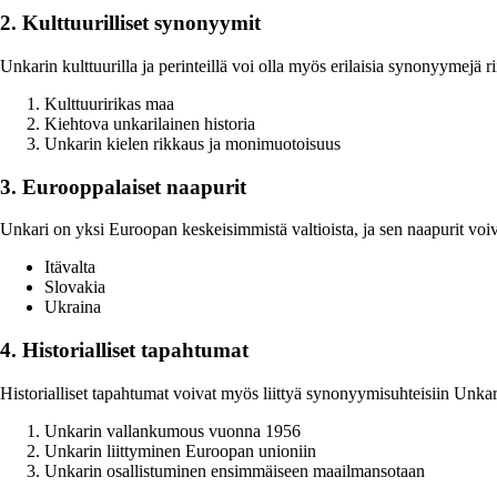
2. Kulttuurilliset synonyymit
Unkarin kulttuurilla ja perinteillä voi olla myös erilaisia synonyymejä r
Kulttuuririkas maa
Kiehtova unkarilainen historia
Unkarin kielen rikkaus ja monimuotoisuus
3. Eurooppalaiset naapurit
Unkari on yksi Euroopan keskeisimmistä valtioista, ja sen naapurit voi
Itävalta
Slovakia
Ukraina
4. Historialliset tapahtumat
Historialliset tapahtumat voivat myös liittyä synonyymisuhteisiin Unkar
Unkarin vallankumous vuonna 1956
Unkarin liittyminen Euroopan unioniin
Unkarin osallistuminen ensimmäiseen maailmansotaan