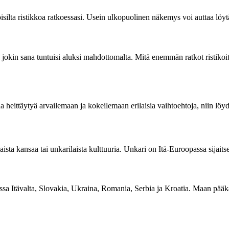
toisilta ristikkoa ratkoessasi. Usein ulkopuolinen näkemys voi auttaa 
kka jokin sana tuntuisi aluksi mahdottomalta. Mitä enemmän ratkot rist
la heittäytyä arvailemaan ja kokeilemaan erilaisia vaihtoehtoja, niin löydä
ta kansaa tai unkarilaista kulttuuria. Unkari on Itä-Euroopassa sijaitsev
sa Itävalta, Slovakia, Ukraina, Romania, Serbia ja Kroatia. Maan pääka