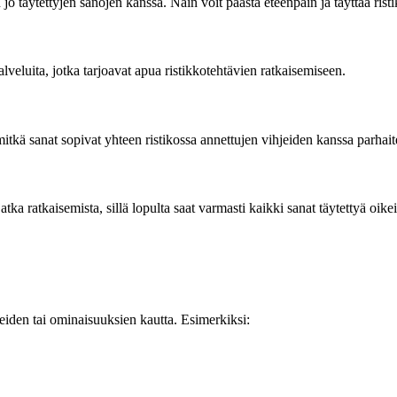
o täytettyjen sanojen kanssa. Näin voit päästä eteenpäin ja täyttää risti
palveluita, jotka tarjoavat apua ristikkotehtävien ratkaisemiseen.
mitkä sanat sopivat yhteen ristikossa annettujen vihjeiden kanssa parhait
atka ratkaisemista, sillä lopulta saat varmasti kaikki sanat täytettyä oike
eiden tai ominaisuuksien kautta. Esimerkiksi: