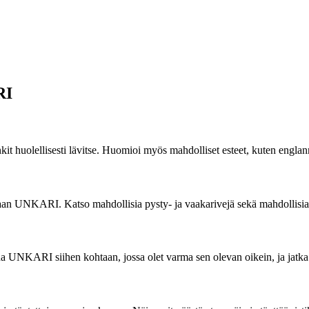
RI
it huolellisesti lävitse. Huomioi myös mahdolliset esteet, kuten englann
teemaan UNKARI. Katso mahdollisia pysty- ja vaakarivejä sekä mahdollisi
sana UNKARI siihen kohtaan, jossa olet varma sen olevan oikein, ja jatk