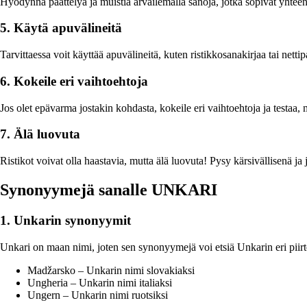
Hyödynnä päättelyä ja muistia arvailemalla sanoja, jotka sopivat yhteen j
5. Käytä apuvälineitä
Tarvittaessa voit käyttää apuvälineitä, kuten ristikkosanakirjaa tai netti
6. Kokeile eri vaihtoehtoja
Jos olet epävarma jostakin kohdasta, kokeile eri vaihtoehtoja ja testaa, 
7. Älä luovuta
Ristikot voivat olla haastavia, mutta älä luovuta! Pysy kärsivällisenä ja j
Synonyymejä sanalle UNKARI
1. Unkarin synonyymit
Unkari on maan nimi, joten sen synonyymejä voi etsiä Unkarin eri piirt
Madžarsko – Unkarin nimi slovakiaksi
Ungheria – Unkarin nimi italiaksi
Ungern – Unkarin nimi ruotsiksi