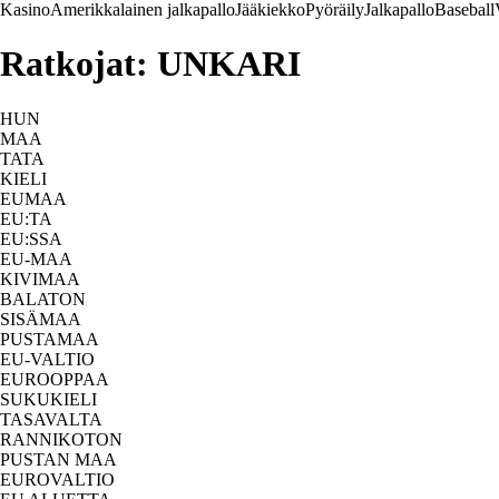
Kasino
Amerikkalainen jalkapallo
Jääkiekko
Pyöräily
Jalkapallo
Baseball
Ratkojat: UNKARI
HUN
MAA
TATA
KIELI
EUMAA
EU:TA
EU:SSA
EU-MAA
KIVIMAA
BALATON
SISÄMAA
PUSTAMAA
EU-VALTIO
EUROOPPAA
SUKUKIELI
TASAVALTA
RANNIKOTON
PUSTAN MAA
EUROVALTIO