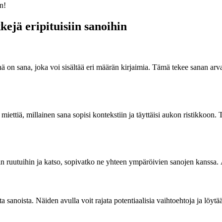
n!
ejä eripituisiin sanoihin
änä on sana, joka voi sisältää eri määrän kirjaimia. Tämä tekee sanan arv
miettiä, millainen sana sopisi kontekstiin ja täyttäisi aukon ristikkoon. 
n ruutuihin ja katso, sopivatko ne yhteen ympäröivien sanojen kanssa. Ä
ista sanoista. Näiden avulla voit rajata potentiaalisia vaihtoehtoja ja lö