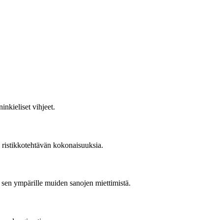
inkieliset vihjeet.
a ristikkotehtävän kokonaisuuksia.
a sen ympärille muiden sanojen miettimistä.