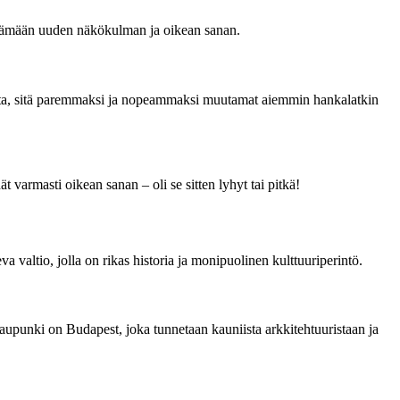
löytämään uuden näkökulman ja oikean sanan.
ikoita, sitä paremmaksi ja nopeammaksi muutamat aiemmin hankalatkin
t varmasti oikean sanan – oli se sitten lyhyt tai pitkä!
a valtio, jolla on rikas historia ja monipuolinen kulttuuriperintö.
upunki on Budapest, joka tunnetaan kauniista arkkitehtuuristaan ja