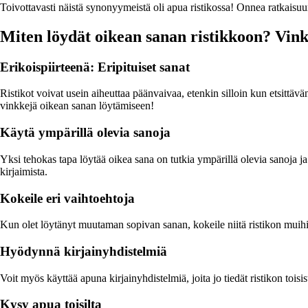
Toivottavasti näistä synonyymeistä oli apua ristikossa! Onnea ratkaisuu
Miten löydät oikean sanan ristikkoon? Vinkk
Erikoispiirteenä: Eripituiset sanat
Ristikot voivat usein aiheuttaa päänvaivaa, etenkin silloin kun etsittäv
vinkkejä oikean sanan löytämiseen!
Käytä ympärillä olevia sanoja
Yksi tehokas tapa löytää oikea sana on tutkia ympärillä olevia sanoja ja 
kirjaimista.
Kokeile eri vaihtoehtoja
Kun olet löytänyt muutaman sopivan sanan, kokeile niitä ristikon muihi
Hyödynnä kirjainyhdistelmiä
Voit myös käyttää apuna kirjainyhdistelmiä, joita jo tiedät ristikon tois
Kysy apua toisilta