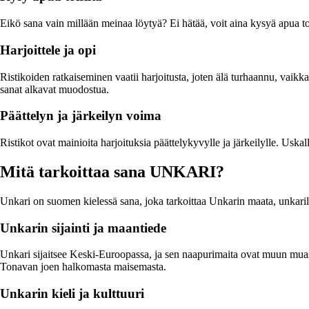
Eikö sana vain millään meinaa löytyä? Ei hätää, voit aina kysyä apua 
Harjoittele ja opi
Ristikoiden ratkaiseminen vaatii harjoitusta, joten älä turhaannu, vai
sanat alkavat muodostua.
Päättelyn ja järkeilyn voima
Ristikot ovat mainioita harjoituksia päättelykyvylle ja järkeilylle. Uskal
Mitä tarkoittaa sana UNKARI?
Unkari on suomen kielessä sana, joka tarkoittaa Unkarin maata, unkarilais
Unkarin sijainti ja maantiede
Unkari sijaitsee Keski-Euroopassa, ja sen naapurimaita ovat muun muas
Tonavan joen halkomasta maisemasta.
Unkarin kieli ja kulttuuri