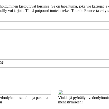
ittuminen kietoutuvat toisiinsa. Se on tapahtuma, joka vie katsojat ja os
räily voi tarjota. Tämä potpourri tunteita tekee Tour de Francesta erity
sä?
donlyönnin saloihin ja paranna
Vinkkejä pyöräilyn vedonlyönnin
si
menestymiseen!