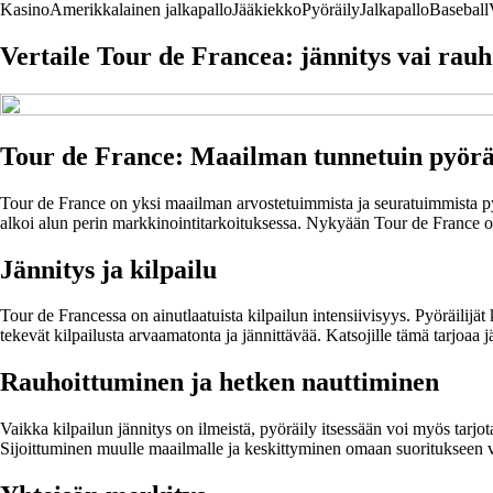
Kasino
Amerikkalainen jalkapallo
Jääkiekko
Pyöräily
Jalkapallo
Baseball
Vertaile Tour de Francea: jännitys vai rau
Tour de France: Maailman tunnetuin pyöräi
Tour de France on yksi maailman arvostetuimmista ja seuratuimmista pyörä
alkoi alun perin markkinointitarkoituksessa. Nykyään Tour de France on
Jännitys ja kilpailu
Tour de Francessa on ainutlaatuista kilpailun intensiivisyys. Pyöräilijät
tekevät kilpailusta arvaamatonta ja jännittävää. Katsojille tämä tarjoaa
Rauhoittuminen ja hetken nauttiminen
Vaikka kilpailun jännitys on ilmeistä, pyöräily itsessään voi myös tarjo
Sijoittuminen muulle maailmalle ja keskittyminen omaan suoritukseen voi