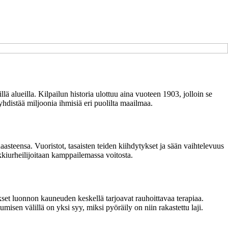
ä alueilla. Kilpailun historia ulottuu aina vuoteen 1903, jolloin se
distää miljoonia ihmisiä eri puolilta maailmaa.
haasteensa. Vuoristot, tasaisten teiden kiihdytykset ja sään vaihtelevuus
ikkiurheilijoitaan kamppailemassa voitosta.
ukset luonnon kauneuden keskellä tarjoavat rauhoittavaa terapiaa.
isen välillä on yksi syy, miksi pyöräily on niin rakastettu laji.