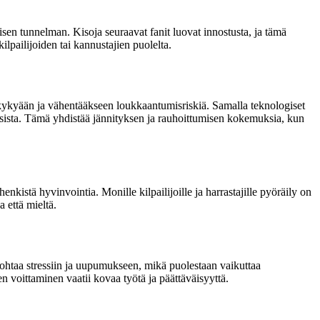
uisen tunnelman. Kisoja seuraavat fanit luovat innostusta, ja tämä
ilpailijoiden tai kannustajien puolelta.
kykyään ja vähentääkseen loukkaantumisriskiä. Samalla teknologiset
tuksista. Tämä yhdistää jännityksen ja rauhoittumisen kokemuksia, kun
enkistä hyvinvointia. Monille kilpailijoille ja harrastajille pyöräily on
a että mieltä.
johtaa stressiin ja uupumukseen, mikä puolestaan vaikuttaa
en voittaminen vaatii kovaa työtä ja päättäväisyyttä.