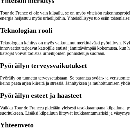
Yhteisön merkitys
Tour de France ei ole vain kilpailu, se on myös yhteisön rakennusprojekt
energia heijastuu myös urheilijoihin. Yhteisöllisyys tuo esiin toisenlaise
Teknologian rooli
Teknologian kehitys on myös vaikuttanut merkittävästi pyöräilyyn. Ny
innovaatiot tarjoavat katsojille entistä jännittävämpää kokemusta, kun h
katsojat voivat todistaa urheilijoiden ponnisteluja suoraan.
Pyöräilyn terveysvaikutukset
Pyöräily on tunnettu terveysetuistaan. Se parantaa sydän- ja verisuoniterv
keino paeta arjen kiireitä ja stressiä. Jännityksen ja rauhoittumisen yhdi
Pyöräilyn esteet ja haasteet
Vaikka Tour de Francea pidetään yleisesti tasokkaampana kilpailuna, pyö
suoritukseen. Lisäksi kilpailuun liittyvät loukkaantumisriski ja väsymys
Yhteenveto