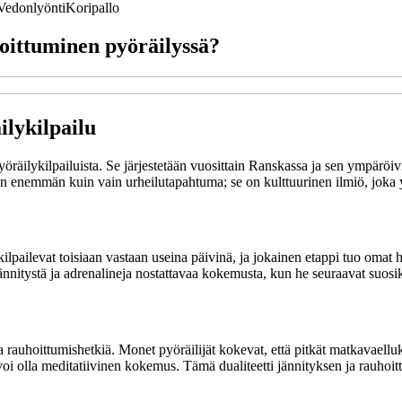
Vedonlyönti
Koripallo
hoittuminen pyöräilyssä?
lykilpailu
ilykilpailuista. Se järjestetään vuosittain Ranskassa ja sen ympäröivill
 enemmän kuin vain urheilutapahtuma; se on kulttuurinen ilmiö, joka yh
 kilpailevat toisiaan vastaan useina päivinä, ja jokainen etappi tuo omat 
 jännitystä ja adrenalineja nostattavaa kokemusta, kun he seuraavat suos
ta rauhoittumishetkiä. Monet pyöräilijät kokevat, että pitkät matkavaell
 olla meditatiivinen kokemus. Tämä dualiteetti jännityksen ja rauhoittum