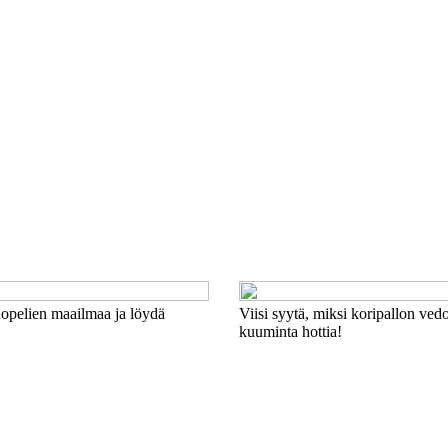
inopelien maailmaa ja löydä
Viisi syytä, miksi koripallon ved
kuuminta hottia!