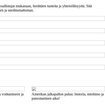
allistujat mukanaan, herättäen tunteita ja yhteisöllisyyttä. Sitä
isen ja unohtumattoman.
 voittamiseen ja
Amerikan jalkapallon paluu: historia, intohimo ja
panostamisen aika!