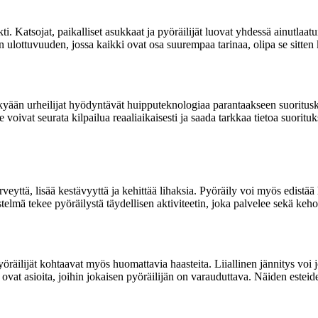
i. Katsojat, paikalliset asukkaat ja pyöräilijät luovat yhdessä ainutlaat
n ulottuvuuden, jossa kaikki ovat osa suurempaa tarinaa, olipa se sitten k
kyään urheilijat hyödyntävät huipputeknologiaa parantaakseen suoritus
e voivat seurata kilpailua reaaliaikaisesti ja saada tarkkaa tietoa suori
eyttä, lisää kestävyyttä ja kehittää lihaksia. Pyöräily voi myös edistää h
stelmä tekee pyöräilystä täydellisen aktiviteetin, joka palvelee sekä keho
räilijät kohtaavat myös huomattavia haasteita. Liiallinen jännitys voi 
 ovat asioita, joihin jokaisen pyöräilijän on varauduttava. Näiden esteid