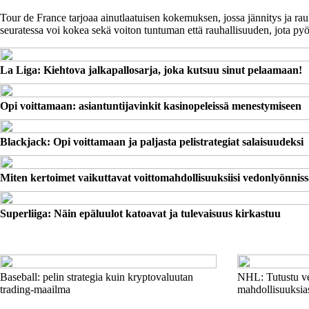
Tour de France tarjoaa ainutlaatuisen kokemuksen, jossa jännitys ja rauho
seuratessa voi kokea sekä voiton tuntuman että rauhallisuuden, jota pyö
La Liga: Kiehtova jalkapallosarja, joka kutsuu sinut pelaamaan!
Opi voittamaan: asiantuntijavinkit kasinopeleissä menestymiseen
Blackjack: Opi voittamaan ja paljasta peli­strategiat salaisuudeksi
Miten kertoimet vaikuttavat voittomahdollisuuksiisi vedonlyönnis
Superliiga: Näin epäluulot katoavat ja tulevaisuus kirkastuu
Baseball: pelin strategia kuin kryptovaluutan
NHL: Tutustu ve
trading-maailma
mahdollisuuksia