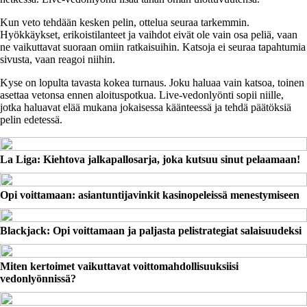
Kun veto tehdään kesken pelin, ottelua seuraa tarkemmin.
Hyökkäykset, erikoistilanteet ja vaihdot eivät ole vain osa peliä, vaan
ne vaikuttavat suoraan omiin ratkaisuihin. Katsoja ei seuraa tapahtumia
sivusta, vaan reagoi niihin.
Kyse on lopulta tavasta kokea turnaus. Joku haluaa vain katsoa, toinen
asettaa vetonsa ennen aloituspotkua. Live-vedonlyönti sopii niille,
jotka haluavat elää mukana jokaisessa käänteessä ja tehdä päätöksiä
pelin edetessä.
La Liga: Kiehtova jalkapallosarja, joka kutsuu sinut pelaamaan!
Opi voittamaan: asiantuntijavinkit kasinopeleissä menestymiseen
Blackjack: Opi voittamaan ja paljasta peli­strategiat salaisuudeksi
Miten kertoimet vaikuttavat voittomahdollisuuksiisi
vedonlyönnissä?