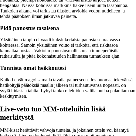
hengähtää. Näissä kohdissa markkina hakee usein uutta tasapainoa.
Taukojen aikana voi tarkistaa tilastot, arvioida vedon uudelleen ja
tehdä päätöksen ilman jatkuvaa painetta.
Pidä panostus tasaisena
Yksittäinen tappio ei vaadi kaksinkertaista panosta seuraavassa
kohteessa. Samoin yksittäinen voitto ei tarkoita, että riskitasoa
kannattaa nostaa. Vakioitu panostusmalli suojaa tunneperäisiltä
ratkaisuilta ja pitää kokonaisuuden hallinnassa turnauksen ajan.
Tunnista omat heikkoutesi
Kaikki eivät reagoi samalla tavalla paineeseen. Jos huomaa tekevänsä
hätiköityjä päätöksiä maalin jälkeen tai turhautuvansa nopeasti, on
syytä hidastaa tahtia. Lyhyt tauko otteluiden välillä auttaa palauttamaan
keskittymisen.
Live-veto tuo MM-otteluihin lisää
merkitystä
MM-kisat herättävät vahvoja tunteita, ja jokainen ottelu voi kääntyä
hetkessä. Live-vedonlyönti lisää tähän oman ulottuvuutensa.