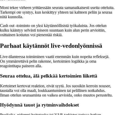
Moni tekee virheen yrittäessään seurata samanaikaisesti useita otteluita.
Tarkempi ote syntyy, kun keskittyy yhteen tai kahteen peliin ja seuraa
niitä kunnolla.
Cash out -toiminto on yksi käytännöllisistä työkaluista. Jos ottelun
kulku kääntyy selvästi toiseen suuntaan kuin alun perin arvioitiin,
osittainen kotiutus voi pienentää riskiä.
Parhaat käytännöt live-vedonlyönnissä
Live-tilanteessa toimiminen vaatii enemmän kuin nopeita refleksejä.
On ymmärrettävä pelin rakenne, kertoimien logiikka ja oma
reagointitapa paineen alla.
Seuraa ottelua, älä pelkkää kertoimien liikettä
Kertoimet kertovat reaktion, eivät syytä. Jos suosikin kerroin nousee,
taustalla voi olla maali, loukkaantuminen tai pelillinen notkahdus.
Ilman ottelun seuraamista on vaikea arvioida, onko muutos perusteltu.
Hyödynnä tauot ja rytminvaihdokset
Puoliaika, pidempi hoitotauko tai VAR-tarkistus tarjoaa hetken