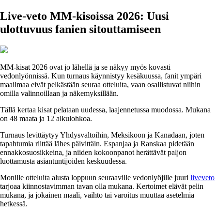
Live-veto MM-kisoissa 2026: Uusi
ulottuvuus fanien sitouttamiseen
MM-kisat 2026 ovat jo lähellä ja se näkyy myös kovasti
vedonlyönnissä. Kun turnaus käynnistyy kesäkuussa, fanit ympäri
maailmaa eivät pelkästään seuraa otteluita, vaan osallistuvat niihin
omilla valinnoillaan ja näkemyksillään.
Tällä kertaa kisat pelataan uudessa, laajennetussa muodossa. Mukana
on 48 maata ja 12 alkulohkoa.
Turnaus levittäytyy Yhdysvaltoihin, Meksikoon ja Kanadaan, joten
tapahtumia riittää lähes päivittäin. Espanjaa ja Ranskaa pidetään
ennakkosuosikkeina, ja niiden kokoonpanot herättävät paljon
luottamusta asiantuntijoiden keskuudessa.
Monille otteluita alusta loppuun seuraaville vedonlyöjille juuri
liveveto
tarjoaa kiinnostavimman tavan olla mukana. Kertoimet elävät pelin
mukana, ja jokainen maali, vaihto tai varoitus muuttaa asetelmia
hetkessä.