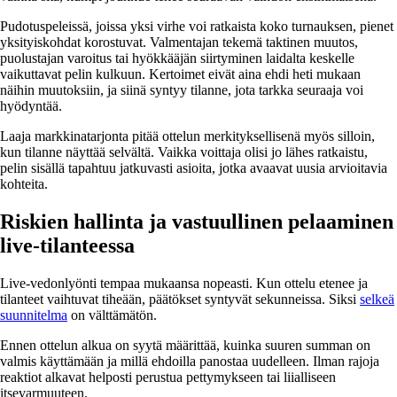
Pudotuspeleissä, joissa yksi virhe voi ratkaista koko turnauksen, pienet
yksityiskohdat korostuvat. Valmentajan tekemä taktinen muutos,
puolustajan varoitus tai hyökkääjän siirtyminen laidalta keskelle
vaikuttavat pelin kulkuun. Kertoimet eivät aina ehdi heti mukaan
näihin muutoksiin, ja siinä syntyy tilanne, jota tarkka seuraaja voi
hyödyntää.
Laaja markkinatarjonta pitää ottelun merkityksellisenä myös silloin,
kun tilanne näyttää selvältä. Vaikka voittaja olisi jo lähes ratkaistu,
pelin sisällä tapahtuu jatkuvasti asioita, jotka avaavat uusia arvioitavia
kohteita.
Riskien hallinta ja vastuullinen pelaaminen
live-tilanteessa
Live-vedonlyönti tempaa mukaansa nopeasti. Kun ottelu etenee ja
tilanteet vaihtuvat tiheään, päätökset syntyvät sekunneissa. Siksi
selkeä
suunnitelma
on välttämätön.
Ennen ottelun alkua on syytä määrittää, kuinka suuren summan on
valmis käyttämään ja millä ehdoilla panostaa uudelleen. Ilman rajoja
reaktiot alkavat helposti perustua pettymykseen tai liialliseen
itsevarmuuteen.