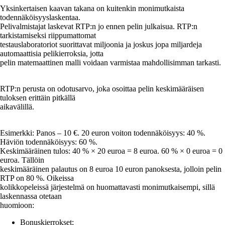
Yksinkertaisen kaavan takana on kuitenkin monimutkaista
todennäköisyyslaskentaa.
Pelivalmistajat laskevat RTP:n jo ennen pelin julkaisua. RTP:n
tarkistamiseksi riippumattomat
testauslaboratoriot suorittavat miljoonia ja joskus jopa miljardeja
automaattisia pelikierroksia, jotta
pelin matemaattinen malli voidaan varmistaa mahdollisimman tarkasti.
RTP:n perusta on odotusarvo, joka osoittaa pelin keskimääräisen
tuloksen erittäin pitkällä
aikavälillä.
Esimerkki: Panos – 10 €. 20 euron voiton todennäköisyys: 40 %.
Häviön todennäköisyys: 60 %.
Keskimääräinen tulos: 40 % × 20 euroa = 8 euroa. 60 % × 0 euroa = 0
euroa. Tällöin
keskimääräinen palautus on 8 euroa 10 euron panoksesta, jolloin pelin
RTP on 80 %. Oikeissa
kolikkopeleissä järjestelmä on huomattavasti monimutkaisempi, sillä
laskennassa otetaan
huomioon:
Bonuskierrokset;