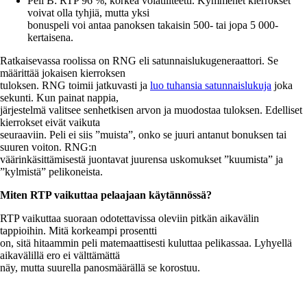
Peli B: RTP 96 %, korkea volatiliteetti. Kymmenet kierrokset
voivat olla tyhjiä, mutta yksi
bonuspeli voi antaa panoksen takaisin 500- tai jopa 5 000-
kertaisena.
Ratkaisevassa roolissa on RNG eli satunnaislukugeneraattori. Se
määrittää jokaisen kierroksen
tuloksen. RNG toimii jatkuvasti ja
luo tuhansia satunnaislukuja
joka
sekunti. Kun painat nappia,
järjestelmä valitsee senhetkisen arvon ja muodostaa tuloksen. Edelliset
kierrokset eivät vaikuta
seuraaviin. Peli ei siis ”muista”, onko se juuri antanut bonuksen tai
suuren voiton. RNG:n
väärinkäsittämisestä juontavat juurensa uskomukset ”kuumista” ja
”kylmistä” pelikoneista.
Miten RTP vaikuttaa pelaajaan käytännössä?
RTP vaikuttaa suoraan odotettavissa oleviin pitkän aikavälin
tappioihin. Mitä korkeampi prosentti
on, sitä hitaammin peli matemaattisesti kuluttaa pelikassaa. Lyhyellä
aikavälillä ero ei välttämättä
näy, mutta suurella panosmäärällä se korostuu.