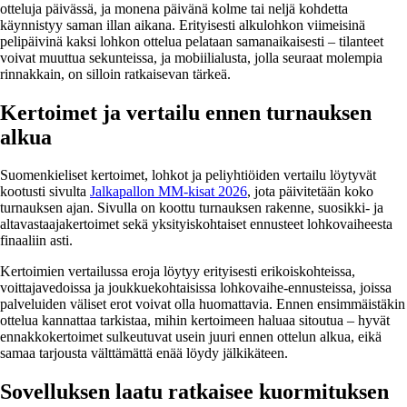
otteluja päivässä, ja monena päivänä kolme tai neljä kohdetta
käynnistyy saman illan aikana. Erityisesti alkulohkon viimeisinä
pelipäivinä kaksi lohkon ottelua pelataan samanaikaisesti – tilanteet
voivat muuttua sekunteissa, ja mobiilialusta, jolla seuraat molempia
rinnakkain, on silloin ratkaisevan tärkeä.
Kertoimet ja vertailu ennen turnauksen
alkua
Suomenkieliset kertoimet, lohkot ja peliyhtiöiden vertailu löytyvät
kootusti sivulta
Jalkapallon MM-kisat 2026
, jota päivitetään koko
turnauksen ajan. Sivulla on koottu turnauksen rakenne, suosikki- ja
altavastaajakertoimet sekä yksityiskohtaiset ennusteet lohkovaiheesta
finaaliin asti.
Kertoimien vertailussa eroja löytyy erityisesti erikoiskohteissa,
voittajavedoissa ja joukkuekohtaisissa lohkovaihe-ennusteissa, joissa
palveluiden väliset erot voivat olla huomattavia. Ennen ensimmäistäkin
ottelua kannattaa tarkistaa, mihin kertoimeen haluaa sitoutua – hyvät
ennakkokertoimet sulkeutuvat usein juuri ennen ottelun alkua, eikä
samaa tarjousta välttämättä enää löydy jälkikäteen.
Sovelluksen laatu ratkaisee kuormituksen