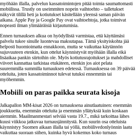
myöhään illalla, palvelun kassatoimintojen pitää toimia saumattomasti
mobiilissa. Trustly on useimmiten nopein vaihtoehto – talletukset
näkyvät tilillä heti ja kotiutukset käsitellään yleensä saman päivän
aikana. Apple Pay ja Google Pay ovat vaihtoehtoja, jotka toimivat
nopeasti ilman ylimääräisiä kirjautumisia.
Ennen turnauksen alkua on hyödyllistä varmistaa, että käyttämäsi
palvelu tukee sinulle luontevaa maksutapaa. Tämä yksityiskohta jää
helposti huomioimatta ennakkoon, mutta se vaikuttaa käytännön
sujuvuuteen etenkin, kun ottelut käynnistyvät myöhään illalla eikä
lisäaikaa pankin siirtoihin ole. Myös kotiutusrajoitukset ja mahdolliset
viiveet kannattaa tarkistaa etukäteen, etenkin jos aiot pelata
suuremmilla summilla turnauksen edetessä. Turnauksessa on 39 päivää
otteluita, joten kassatoiminnot tulevat tutuksi ennemmin tai
myöhemmin.
Mobiili on paras paikka seurata kisoja
Jalkapallon MM-kisat 2026 on turnauksena ainutlaatuinen: enemmän
joukkueita, enemmän otteluita ja enemmän yllätyksiä kuin koskaan
aiemmin. Maailmanmestari selviää vasta 19.7., mikä tarkoittaa lähes
kuusi viikkoa jatkuvaa turnausjännitystä. Kun suurin osa otteluista
käynnistyy Suomen aikaan illalla tai yöllä, mobiilivedonlyönnin laatu
vaikuttaa suoraan siihen, kuinka hyvä kokemus koko turnaus