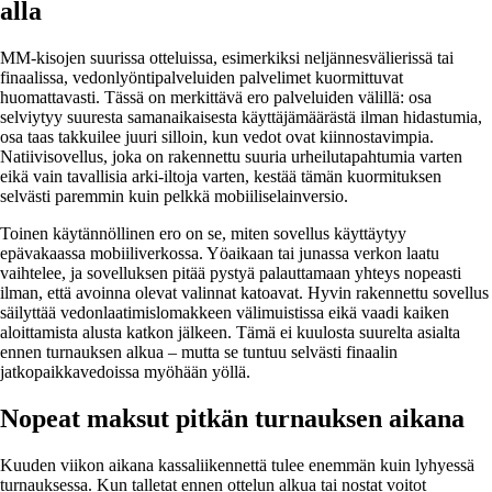
alla
MM-kisojen suurissa otteluissa, esimerkiksi neljännesvälierissä tai
finaalissa, vedonlyöntipalveluiden palvelimet kuormittuvat
huomattavasti. Tässä on merkittävä ero palveluiden välillä: osa
selviytyy suuresta samanaikaisesta käyttäjämäärästä ilman hidastumia,
osa taas takkuilee juuri silloin, kun vedot ovat kiinnostavimpia.
Natiivisovellus, joka on rakennettu suuria urheilutapahtumia varten
eikä vain tavallisia arki-iltoja varten, kestää tämän kuormituksen
selvästi paremmin kuin pelkkä mobiiliselainversio.
Toinen käytännöllinen ero on se, miten sovellus käyttäytyy
epävakaassa mobiiliverkossa. Yöaikaan tai junassa verkon laatu
vaihtelee, ja sovelluksen pitää pystyä palauttamaan yhteys nopeasti
ilman, että avoinna olevat valinnat katoavat. Hyvin rakennettu sovellus
säilyttää vedonlaatimislomakkeen välimuistissa eikä vaadi kaiken
aloittamista alusta katkon jälkeen. Tämä ei kuulosta suurelta asialta
ennen turnauksen alkua – mutta se tuntuu selvästi finaalin
jatkopaikkavedoissa myöhään yöllä.
Nopeat maksut pitkän turnauksen aikana
Kuuden viikon aikana kassaliikennettä tulee enemmän kuin lyhyessä
turnauksessa. Kun talletat ennen ottelun alkua tai nostat voitot