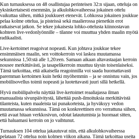
Kun turnauksessa on 48 osallistujaa perinteisen 32:n sijaan, otteluja on
yksinkertaisesti enemmän, ja alkulohkovaiheessa jokainen ottelu
vaikuttaa siihen, mitkä joukkueet etenevät. Lohkossa jokainen joukkue
pelaa kolme ottelua, ja pisteissä sekä maalierossa pienetkin erot
ratkaisevat jatkon. Se tekee jokaisesta lohko-ottelusta kiinnostavan
kohteen live-vedonlyönnille – tilanne voi muuttua yhden maalin myötä
radikaalisti.
Live-kertoimet reagoivat nopeasti. Kun johtava joukkue tekee
ensimmäisen maalin, sen voittokerroin voi laskea muutamassa
sekunnissa 1,50:stä alle 1,20:een. Samaan aikaan altavastaajan kerroin
nousee merkittävästi, ja tasapelikerroin muuttuu täysin toisenlaiseksi.
Tämä tarkoittaa, että aikaisella reagoinnilla voi saada huomattavasti
paremman kertoimen kuin hetki myöhemmin – ja se onnistuu vain, jos
mobiilisovellus toimii nopeasti ja luotettavasti juuri sillä hetkellä.
Hyvä mobiilipalvelu näyttää live-kertoimet reaaliajassa ilman
manuaalista sivunpäivitystä, lähettää push-ilmoituksia merkittävistä
tilanteista, kuten maaleista tai punakorteista, ja hyväksyy vedon
muutamassa sekunnissa. Tämä on konkreettinen ero verrattuna siihen,
että avaat hitaan verkkosivun, odotat latautumista ja huomaat sitten,
että haluamasi kerroin on jo vaihtunut.
Turnauksen 104 ottelua jakautuvat niin, että alkulohkovaiheessa
pelataan 72 ottelua noin kolmen viikon aikana. Tämä tarkoittaa useita