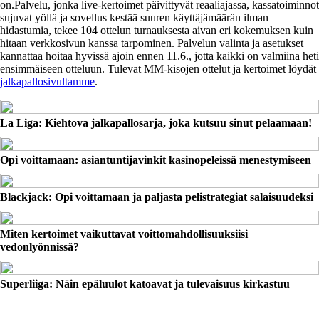
on.Palvelu, jonka live-kertoimet päivittyvät reaaliajassa, kassatoiminnot
sujuvat yöllä ja sovellus kestää suuren käyttäjämäärän ilman
hidastumia, tekee 104 ottelun turnauksesta aivan eri kokemuksen kuin
hitaan verkkosivun kanssa tarpominen. Palvelun valinta ja asetukset
kannattaa hoitaa hyvissä ajoin ennen 11.6., jotta kaikki on valmiina heti
ensimmäiseen otteluun. Tulevat MM-kisojen ottelut ja kertoimet löydät
jalkapallosivultamme
.
La Liga: Kiehtova jalkapallosarja, joka kutsuu sinut pelaamaan!
Opi voittamaan: asiantuntijavinkit kasinopeleissä menestymiseen
Blackjack: Opi voittamaan ja paljasta peli­strategiat salaisuudeksi
Miten kertoimet vaikuttavat voittomahdollisuuksiisi
vedonlyönnissä?
Superliiga: Näin epäluulot katoavat ja tulevaisuus kirkastuu