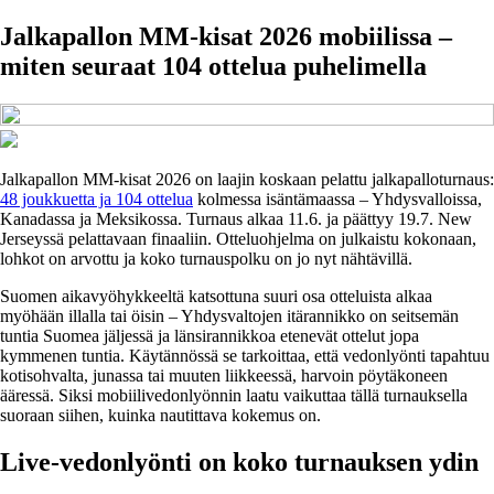
Jalkapallon MM-kisat 2026 mobiilissa –
miten seuraat 104 ottelua puhelimella
Jalkapallon MM-kisat 2026 on laajin koskaan pelattu jalkapalloturnaus:
48 joukkuetta ja 104 ottelua
kolmessa isäntämaassa – Yhdysvalloissa,
Kanadassa ja Meksikossa. Turnaus alkaa 11.6. ja päättyy 19.7. New
Jerseyssä pelattavaan finaaliin. Otteluohjelma on julkaistu kokonaan,
lohkot on arvottu ja koko turnauspolku on jo nyt nähtävillä.
Suomen aikavyöhykkeeltä katsottuna suuri osa otteluista alkaa
myöhään illalla tai öisin – Yhdysvaltojen itärannikko on seitsemän
tuntia Suomea jäljessä ja länsirannikkoa etenevät ottelut jopa
kymmenen tuntia. Käytännössä se tarkoittaa, että vedonlyönti tapahtuu
kotisohvalta, junassa tai muuten liikkeessä, harvoin pöytäkoneen
ääressä. Siksi mobiilivedonlyönnin laatu vaikuttaa tällä turnauksella
suoraan siihen, kuinka nautittava kokemus on.
Live-vedonlyönti on koko turnauksen ydin