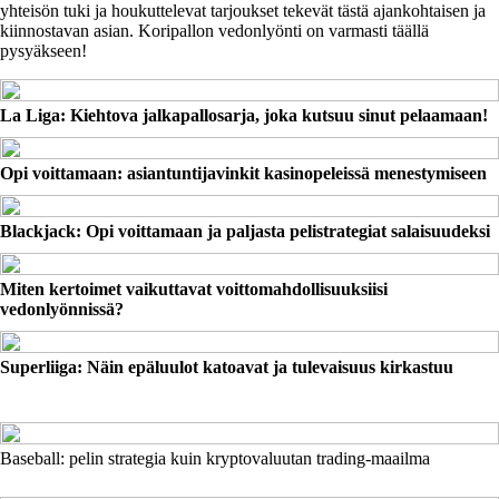
yhteisön tuki ja houkuttelevat tarjoukset tekevät tästä ajankohtaisen ja
kiinnostavan asian. Koripallon vedonlyönti on varmasti täällä
pysyäkseen!
La Liga: Kiehtova jalkapallosarja, joka kutsuu sinut pelaamaan!
Opi voittamaan: asiantuntijavinkit kasinopeleissä menestymiseen
Blackjack: Opi voittamaan ja paljasta peli­strategiat salaisuudeksi
Miten kertoimet vaikuttavat voittomahdollisuuksiisi
vedonlyönnissä?
Superliiga: Näin epäluulot katoavat ja tulevaisuus kirkastuu
Baseball: pelin strategia kuin kryptovaluutan trading-maailma