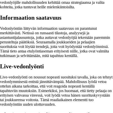
vedonlyöjille mahdollisuuden kehittää omaa strategiaansa ja valita
kohteita, jotka tuntuvat heille mielenkiintoisilta.
Informaation saatavuus
Vedonlyöntiin liittyvän informaation saatavuus on parantunut
merkittävästi. Netissä on runsaasti tilastoja, analyysejä ja
asiantuntijalausuntoja, jotka auttavat vedonlyöjiä tekemään paremmin
perusteltuja päätöksiä. Seuraamalla joukkueiden ja pelaajien
suorituksia voit löytää trendejä, joita voit hyödyntää vedonlyönnissä.
Tämä tieto antaa etulyöntiaseman erityisesti niille, jotka ovat valmiita
tutkimaan ja selvittämään, mitä tapahtuu kentällä.
Live-vedonlyönti
Live-vedonlyönti on noussut nopeasti suosituksi tavalla, joka on tehnyt
vedonlymmisestä entistä jännittävämpää. Mahdollisuus lyödä vetoa
ottelun aikana tarkoittaa, että voit reagoida nopeasti kentällä
tapahtuviin muutoksiin. Esimerkiksi, jos huomaat, että tietty pelaaja on
erityisen vahvassa vireessä, voit lyödä vetoa hänen suorituskyvystään
tai joukkueensa voitosta. Tämä reaaliaikainen elementti tuo
vedonlyöntiin uuden ulottuvuuden.