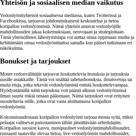
Yhteisön ja sosiaalisen median vaikutus
Vedonlyöntiyhteisöt sosiaalisessa mediassa, kuten Twitterissä ja
Facebookissa, tarjoavat johdonmukaisesti keskustelua ja tietoa
koripallon vedonlyönnistä. Nämä yhteisöt antavat vedonlyöjille
mahdollisuuden jakaa kokemuksiaan, neuvojaan ja strategioitaan.
Tämä yhteisöllinen lähestymistapa voi auttaa sinua oppimaan muilta ja
kehittämään omaa vedonlyöntitaitoa samalla kun pääset tutkimaan eri
näkökulmia.
Bonukset ja tarjoukset
Monet vedonvälittäjät tarjoavat houkuttelevia bonuksia ja tarjouksia
uusille asiakkaille. Tämä voi sisältää talletusbonuksia, ilmaisvetoja tai
muita etuja, jotka tekevät vedonlyönnistä entistä houkuttelevampaa.
Hyödyntämällä näitä tarjouksia voit päästä alkuun vedonlyönnissä
ilman suurta riskiä omaan pääomaan. Nämä tarjoukset ovat erityisen
suositeltavia niille, jotka ovat vasta aloittamassa koripallon
vedonlyöntiä.
Kokonaisuudessaan koripallon vedonlyönti tarjoaa monia syitä, miksi
pelaajat valitsevat panostamisen tähän jännittävään urheilulajiin.
Koripallon suosion kasvu, monipuoliset vedonlyöntimahdollisuudet,
runsaasti saatavilla olevaa tietoa, live-vedonlyönnin mahdollisuudet,