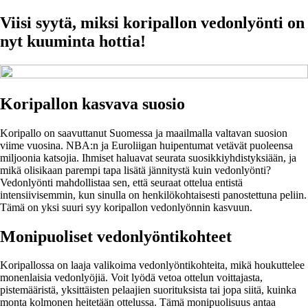
Viisi syytä, miksi koripallon vedonlyönti on
nyt kuuminta hottia!
Koripallon kasvava suosio
Koripallo on saavuttanut Suomessa ja maailmalla valtavan suosion
viime vuosina. NBA:n ja Euroliigan huipentumat vetävät puoleensa
miljoonia katsojia. Ihmiset haluavat seurata suosikkiyhdistyksiään, ja
mikä olisikaan parempi tapa lisätä jännitystä kuin vedonlyönti?
Vedonlyönti mahdollistaa sen, että seuraat ottelua entistä
intensiivisemmin, kun sinulla on henkilökohtaisesti panostettuna peliin.
Tämä on yksi suuri syy koripallon vedonlyönnin kasvuun.
Monipuoliset vedonlyöntikohteet
Koripallossa on laaja valikoima vedonlyöntikohteita, mikä houkuttelee
monenlaisia vedonlyöjiä. Voit lyödä vetoa ottelun voittajasta,
pistemääristä, yksittäisten pelaajien suorituksista tai jopa siitä, kuinka
monta kolmonen heitetään ottelussa. Tämä monipuolisuus antaa